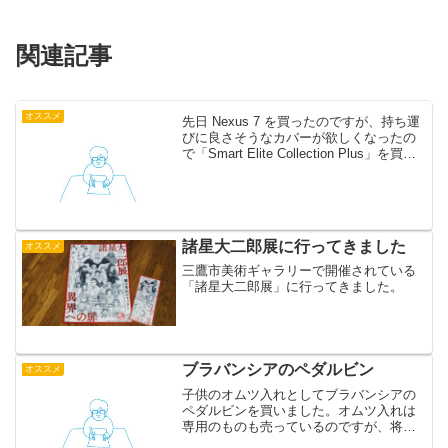
関連記事
オススメ
先日 Nexus 7 を買ったのですが、持ち運
びに良さそうなカバーが欲しくなったの
で「Smart Elite Collection Plus」を買い
ました。薄くて持ちやすいし、開けると
スリープを解除してくれてなかなか便利
です。おりたためばこ...
諸星大二郎展に行ってきました
オススメ
三鷹市美術ギャラリーで開催されている
「諸星大二郎展」に行ってきました。
ブラバンシアのペダルビン
オススメ
子供のオムツ入れとしてブラバンシアの
ペダルビンを買いました。オムツ入れは
専用のものも売っているのですが、将来
不要になってもゴミ箱として使えるもの