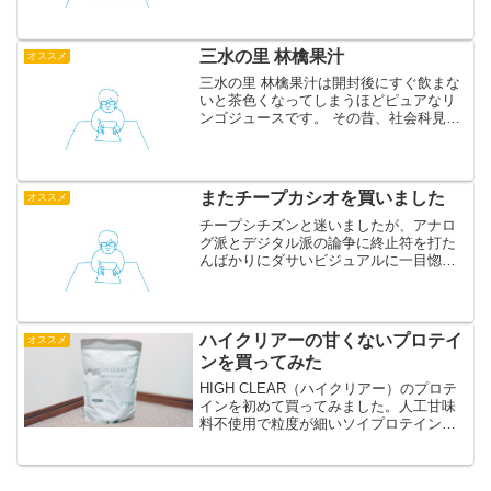
を選びました。丈夫でシンプル。末永く
使えそうです。スーパーのレジ袋が使え
る12Lタイプがおすすめ...
三水の里 林檎果汁
オススメ
三水の里 林檎果汁は開封後にすぐ飲まな
いと茶色くなってしまうほどピュアなリ
ンゴジュースです。 その昔、社会科見学
でリンゴ農園に行き、その場でリンゴを
ジュースにして飲ませてもらったときの
ことを思い出しました。何も足されてい
ないだけに、開封後は...
またチープカシオを買いました
オススメ
チープシチズンと迷いましたが、アナロ
グ派とデジタル派の論争に終止符を打た
んばかりにダサいビジュアルに一目惚れ
しました。チープといいつつ1990円もし
ましたが、デジタル欄には日付と曜日が
出せるので便利そうです。おっさんの腕
時計はこうでなくちゃ...
ハイクリアーの甘くないプロテイ
オススメ
ンを買ってみた
HIGH CLEAR（ハイクリアー）のプロテ
インを初めて買ってみました。人工甘味
料不使用で粒度が細いソイプロテインで
す。