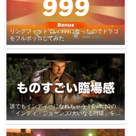
リングフィットでLv.999になったのでドラゴ
をフルボッコしてみた
誰でもインディーになれちゃう！Switch2の
「インディ・ジョーンズ/大いなる円環」を買
いました。