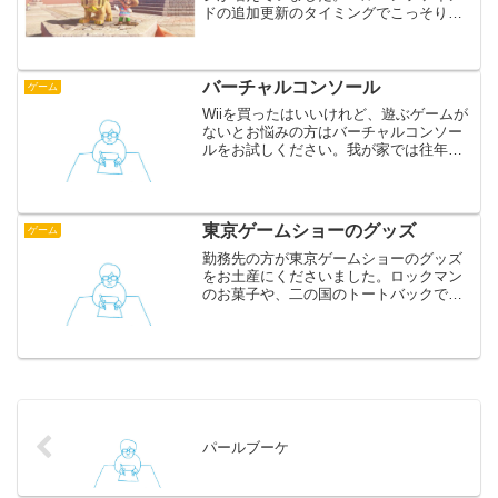
ドの追加更新のタイミングでこっそり追
加されていたようです。
バーチャルコンソール
ゲーム
Wiiを買ったはいいけれど、遊ぶゲームが
ないとお悩みの方はバーチャルコンソー
ルをお試しください。我が家では往年の
名作「ぷよぷよ通」と「ボンバーマ
ン'94」を購入しました。 奥さんは子供の
頃にほとんどゲームに触れていませんの
で、ボンバーマンの...
東京ゲームショーのグッズ
ゲーム
勤務先の方が東京ゲームショーのグッズ
をお土産にくださいました。ロックマン
のお菓子や、二の国のトートバックで
す。ゲームが好きなのでうれしかったで
す。ありがとうございます。 最近はゲー
ム業界も景気が芳しくなく「家庭用ゲー
ム機はもうおしまい」とい...
パールブーケ