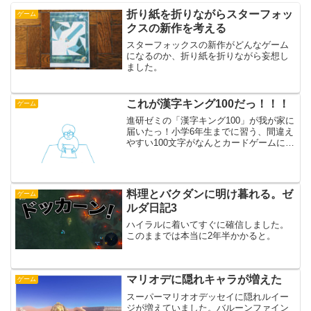
折り紙を折りながらスターフォッ
ゲーム
クスの新作を考える
スターフォックスの新作がどんなゲーム
になるのか、折り紙を折りながら妄想し
ました。
これが漢字キング100だっ！！！
ゲーム
進研ゼミの「漢字キング100」が我が家に
届いたっ！小学6年生までに習う、間違え
やすい100文字がなんとカードゲームにパ
ワーアップ！いまなら応募者全員プレゼ
ント中だ！見よ！絵のテイストがバラバ
ラだ！見ているだけでも楽しいぞっ！週
末さっそく子供...
料理とバクダンに明け暮れる。ゼ
ゲーム
ルダ日記3
ハイラルに着いてすぐに確信しました。
このままでは本当に2年半かかると。
マリオデに隠れキャラが増えた
ゲーム
スーパーマリオオデッセイに隠れルイー
ジが増えていました。バルーンファイン