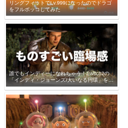
リングフィットでLv.999になったのでドラゴ
をフルボッコしてみた
誰でもインディーになれちゃう！Switch2の
「インディ・ジョーンズ/大いなる円環」を買
いました。