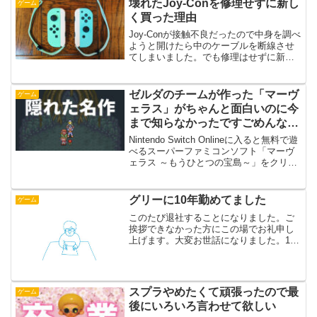
壊れたJoy-Conを修理せずに新し
ゲーム
く買った理由
Joy-Conが接触不良だったので中身を調べ
ようと開けたら中のケーブルを断線させ
てしまいました。でも修理はせずに新し
く買いました。
ゼルダのチームが作った「マーヴ
ゲーム
ェラス」がちゃんと面白いのに今
まで知らなかったですごめんなさ
い。
Nintendo Switch Onlineに入ると無料で遊
べるスーパーファミコンソフト「マーヴ
ェラス ～もうひとつの宝島～」をクリア
したので感想を書きました！当時の任天
堂のエッセンスがぎっしり詰まった名作
でした！
グリーに10年勤めてました
ゲーム
このたび退社することになりました。ご
挨拶できなかった方にこの場でお礼申し
上げます。大変お世話になりました。10
年間おもに携帯ゲームを作ってきました
が、ここ数年は市場のニーズと自分の志
向とのギャップを感じていました。自分
のもの作りが活かせる場...
スプラやめたくて頑張ったので最
ゲーム
後にいろいろ言わせて欲しい