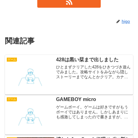
higo
関連記事
428は黒い栞まで出しました
ゲーム
ひとまずクリアした428をひきつづき遊ん
でみました。攻略サイトをみながら隠し
ストーリーまでなんとかクリア。カナン
のシナリオはアニメタッチで、内容も難
しいので眠くなりました。エコ吉のシナ
リオも、後づけ感満載で大人がやって楽
しいものではありませ...
GAMEBOY micro
ゲーム
ゲームボーイ。ゲームは好きですがもう
ボーイではありません。しかしあまりに
も感激してしまったので書きますが、ゲ
ームボーイミクロはものすごく良いで
す。 今日偶然、最寄駅でゲームボーイミ
クロのプロモーションイベントに出くわ
しました。構内に響き渡る...