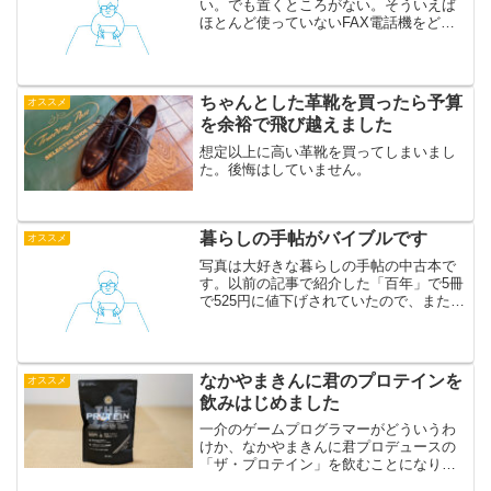
い。でも置くところがない。そういえば
ほとんど使っていないFAX電話機をどか
したら置けるかな。でも電話を無くすわ
けにもいかないし…と悩んでいたときに
思い出しました。ブラザーの電話つき複
合機。これ、めちゃくち...
ちゃんとした革靴を買ったら予算
オススメ
を余裕で飛び越えました
想定以上に高い革靴を買ってしまいまし
た。後悔はしていません。
暮らしの手帖がバイブルです
オススメ
写真は大好きな暮らしの手帖の中古本で
す。以前の記事で紹介した「百年」で5冊
で525円に値下げされていたので、また買
いました。藤城清治さんの描いた表紙の
女性が美人なのです。というわけで、何
度も買ってしまう中古の暮らしの手帖の
魅力を長々と書いて...
なかやまきんに君のプロテインを
オススメ
飲みはじめました
一介のゲームプログラマーがどういうわ
けか、なかやまきんに君プロデュースの
「ザ・プロテイン」を飲むことになりま
した。