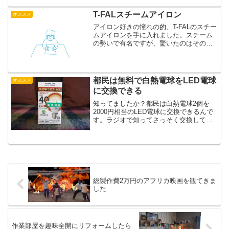
T-FALスチームアイロン
オススメ
アイロン好きの憧れの的、T-FALのスチー
ムアイロンを手に入れました。スチーム
の勢いで有名ですが、驚いたのはその滑
りの良さです。 アイロンがけが好きで
す。かけている間は俗世間を忘れて無欲
無心となり、小宇宙（コスモ）を感じま
す。他人に話しても...
都民は無料で白熱電球をLED電球
オススメ
に交換できる
知ってましたか？都民は白熱電球2個を
2000円相当のLED電球に交換できるんで
す。ラジオで知ってさっそく交換してき
ました。
総製作費2万円のアフリカ映画を観てきま
した
作業部屋を趣味全開にリフォームしたら