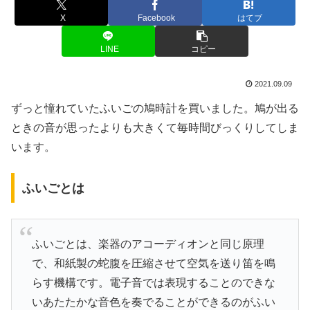
X
Facebook
はてブ
LINE
コピー
2021.09.09
ずっと憧れていたふいごの鳩時計を買いました。鳩が出る
ときの音が思ったよりも大きくて毎時間びっくりしてしま
います。
ふいごとは
ふいごとは、楽器のアコーディオンと同じ原理
で、和紙製の蛇腹を圧縮させて空気を送り笛を鳴
らす機構です。電子音では表現することのできな
いあたたかな音色を奏でることができるのがふい