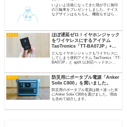
いよいよ活発になってきた我が子に無印
の三輪車をプレゼントしました。ナイス
なデザインはもちろん、機能もすばらし
いので紹介します。後ろに舵取り棒がつ
いていて、腰を屈めることなく押すこと
ができます。棒の高さは変えられるの
で、低くすれば子供でも押せ...
ほぼ遅延ゼロ！イヤホンジャック
オススメ
をワイヤレスにするアイテム
TaoTronics「TT-BA07JP」+
dyplay「UrbanTraveller 2.0」
どんなイヤホンジャックもワイヤレスに
してしまう便利アイテム TaoTronics「TT-
BA07JP」と aptX LL対応ヘッドホン
dyplay「UrbanTraveller 2.0」を買いまし
た。映画もゲームもほぼ音ズレなしで
す！
防災用にポータブル電源「Anker
オススメ
Solix C800」を買いました。
防災用のポータブル電源は散々迷った末
にAnker Solix C800を選びました。理由
も含めて紹介します。