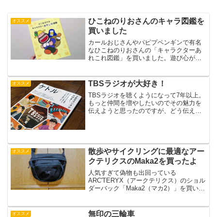
ひこねのりおさんのキャラ図鑑を
オススメ
買いました
カールおじさんやパピプペンギンで有名
なひこねのりおさんの「キャラクターあ
れこれ図鑑」を買いました。遊び心があ
って楽しい本です。
TBSラジオが大好き！
オススメ
TBSラジオを聴くようになって7年以上。
もっと仲間を増やしたいのでその魅力を
伝えようと思ったのですが、どう伝えて
いいかわからないんです。
散歩やサイクリングに最適なアー
オススメ
クテリクスのMaka2を買ったよ
人気すぎて偽物も出回っている
ARC'TERYX（アークテリクス）のショル
ダーバック「Maka2（マカ2）」を買いま
した。自転車に乗る時にとても便利なん
です。
無印の三輪車
オススメ