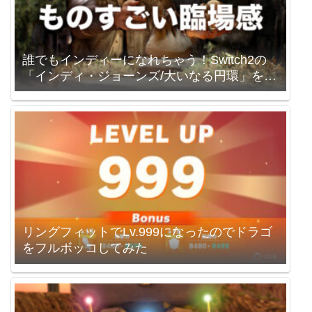
誰でもインディーになれちゃう！Switch2の
「インディ・ジョーンズ/大いなる円環」を買
いました。
リングフィットでLv.999になったのでドラゴ
をフルボッコしてみた