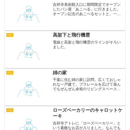
吉祥寺美術館入口に期間限定でオープン
したパン屋「あこべる」に行きました。
オープン記念のあこべるセットと、一番
人気の「わっさん」を買いました。わっ
さんはクロワッサンですが、油っぽくな
いのに食べ応えがあってとてもおいしい
です。他のパンも朝食にち...
高架下と飛行機雲
日記
電線と高架と飛行機雲のラインがそろい
ました。
姉の家
日記
千葉に住む姉の家に訪問。広くておしゃ
れな一戸建て。プラレールを広げて遊ん
でもぜんぜん余裕のリビングスペース。
２階にはジャングルジムもありました。
我が子もいつもより楽しそうです。やっ
ぱり子供は狭い中古マンションより、広
い新築が好きみたいです。...
ローズベーカリーのキャロットケ
日記
ーキ
吉祥寺アトレに「ローズベーカリー」と
いう素敵なお店が入りました。なんでも