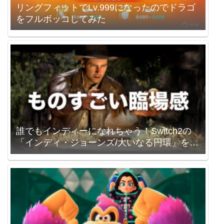
リングフィットでLv.999になったのでドラゴ
をフルボッコしてみた
誰でもインディーになれちゃう！Switch2の
「インディ・ジョーンズ/大いなる円環」を買
いました。