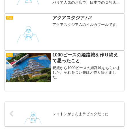
パリで人気のお店で、日本での２号店が
この吉祥寺店だそうです。店構えに清潔
感があって、それでいて活気があって、
海外のお店のような雰囲気です。お目当
アクアスタジアム2
日記
ては人気のキャロットケー...
アクアスタジアムのイルカプールです。
1000ピースの姫路城を作り終え
日記
て思ったこと
親戚から1000ピースの姫路城をもらいま
した。それをつい先ほど作り終えまし
た。
レイトンがまんまラピュタだった