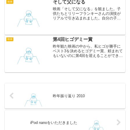
そして父になる
映画
映画「そして父になる」を観ました。子
供たちとリリーフランキーさんの演技が
リアルで引き込まれました。自分の子供
がもし取り違えだったらどうしていただ
ろうと考えさせられます。取り違えとい
う出来事を通じて本当の愛に気づく物
語。福山さんと同じタイミン...
第4回ヒゴデミー賞
映画
昨年観た映画の中から、私ヒゴが勝手に
ベスト3を決めるヒゴデミー賞、頼まれて
もいないのに第4回を迎えることができま
した。以下がノミネート作品です。過去
に記事を書いたものはリンクになってい
ます。 レミーのおいしいレストラン パイ
レーツ・オブ・カ...
昨年振り返り 2010
iPod nanoをいただきました