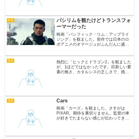
ベンジャーズのようにヒーローが作品を
越えて共闘するやつの怪獣版のことで
す。ですから今後は、ゴジラとキングコ
ングが戦ったりするんです。...
パシリムを観たけどトランスフォ
映画
ーマーだった
映画「パシフィック・リム：アップライ
ジング」を観ました。前作では日本のロ
ボアニメのオマージュがふんだんに盛り
込まれていましたが、本作は普通のハリ
ウッド映画になっていました。
映画
熱烈に「ヒックとドラゴン2」を観ました
が、1ほどではなかったです。目新しい要
素の無さ、カタルシスの乏しさで、残念
ながら期待を下回りました。この手の続
編は大抵、映像の情報量が増えて、それ
に反比例するように没入感が損なわれま
す。グレムリン2も、...
Cars
映画
映画「カーズ」を観ました。さすがは
PIXAR。期待を裏切りません。監督の車
が好きでたまらない感じが伝わってきま
す。車が主役。というより車だらけの世
界で繰り広げられる物語。モンスターズ
インクやファインディングニモのような
生き物を扱った作品に比...