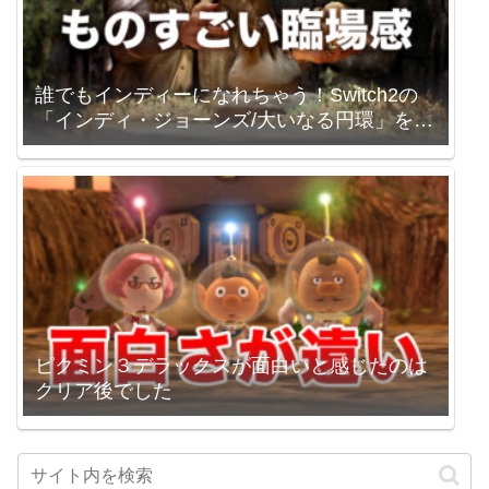
誰でもインディーになれちゃう！Switch2の
「インディ・ジョーンズ/大いなる円環」を買
いました。
ピクミン３デラックスが面白いと感じたのは
クリア後でした