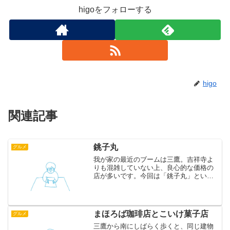
higoをフォローする
higo
関連記事
銚子丸
グルメ
我が家の最近のブームは三鷹。吉祥寺よ
りも混雑していない上、良心的な価格の
店が多いです。今回は「銚子丸」という
回転寿司にいきました。この店では具沢
山のあら汁が210円でいただけるのです
が、大きな器にたっぷり注がれてくるの
でそれだけでかなり満足...
まほろば珈琲店とこいけ菓子店
グルメ
三鷹から南にしばらく歩くと、同じ建物