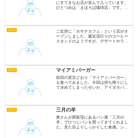
にすてきなお店が並んで入っています。
ひとつめは「まほろば珈琲店」です。珈
琲豆の販売がメインですが、店内でコー
ヒーをいただくこともできます。まほろ
ばブレンド400円。香り高く、渋みのな
い、美味しいコーヒーで...
グルメ
ご近所に「ホサナカフェ」という店がオ
ープンしました。最近流行りのコーヒー
スタンドのようですが、デザートやラン
チもいただけるようです。こだわりのコ
ーヒーがおいしかったです。ホサナコー
ヒー
マイアミバーガー
グルメ
前回の宣言どおり「マイアミバーガー」
も食べてみました。今回は持ち帰りにし
て冷めてしまったせいか、アイダホバー
ガーほどの感動はありませんでしたが、
値段にふさわしい破壊力と満足度はあい
かわらずです。トルティアチップスがは
さまっていてメキシカンな...
三月の羊
グルメ
奥さんが西荻窪にあるパン屋「三月の
羊」でひつじパンを買ってきてくれまし
た。見た目よりしっかりした食感。シン
プルで自然な甘さがとてもよいです。こ
ういうパンを毎朝食べられるような人生