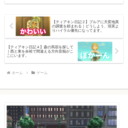
【ティアキン日記２】プルアに天変地異
の調査を頼まれる｜どうしよう、現実よ
りハイラル優先になってます。
【ティアキン日記４】森の馬宿を探して
｜西と東を余裕で間違える方向音痴がこ
こにいます。
ホーム
ゲーム