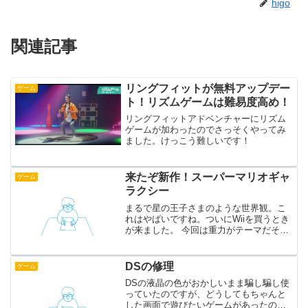
higo
関連記事
リングフィットが無料アップデー
ゲーム
ト！リズムゲームは難易度高め！
リングフィットアドベンチャーにリズム
ゲームが加わったのでさっそくやってみ
ました。けっこう難しいです！
来たぞ新作！スーパーマリオギャ
ゲーム
ラクシー
まるで星の王子さまのような世界観。こ
れはやばいですね。ついにWiiを買うとき
が来ました。 今回は重力がテーマだそう
です。たぶん過去に味わったことのない
アクションゲームとなるでしょう。映像
を見る限り、けっこう難しそうですが
DSの修理
ゲーム
「初めて触る人でも楽...
DSの液晶の色がおかしいまま騙し騙し使
っていたのですが、どうしてもちゃんと
した画面で遊びたいゲームがあったの