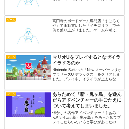
で、このたび修理に出してみました。こ
ちらのページで申し込めます。必要であ
れば発送用キットも送ってくれるのです
が、これがDSをしっかり...
ゲーム
高円寺のボードゲーム専門店「すごろく
や」で衝動買いした「イチゴリラ」で子
供と盛り上がりました。ゲームを考える
ときにボードゲームを参考にすることが
多いのですが、そのたびに検索でひっか
かる「すごろくや」に、ようやく行くこ
とができました。場所はな...
マリオUをプレイするとなぜイラ
ゲーム
イラするのか
Nintendo Switchの「New スーパーマリオ
ブラザーズU デラックス」をクリアしま
した。プレイ中、イライラが止まらなか
った理由がわかりました。
あらためて「新・鬼ヶ島」を遊ん
ゲーム
だらアドベンチャーの手ごたえに
ついて考えてしまいました。
懐かしの名作アドベンチャー「ふぁみこ
んむかし話 新・鬼ヶ島」をあらためてプ
レイしたらいろいろと学びがあったので
書きました。