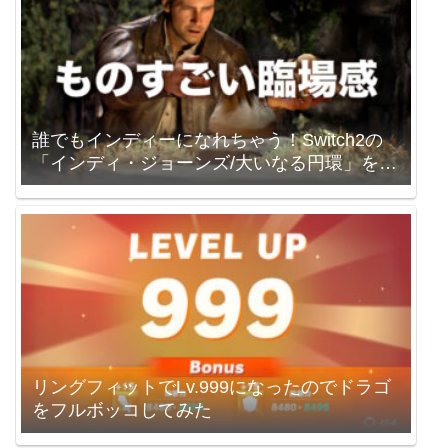
誰でもインディーになれちゃう！Switch2の
「インディ・ジョーンズ/大いなる円環」を買
いました。
リングフィットでLv.999になったのでドラゴ
をフルボッコしてみた