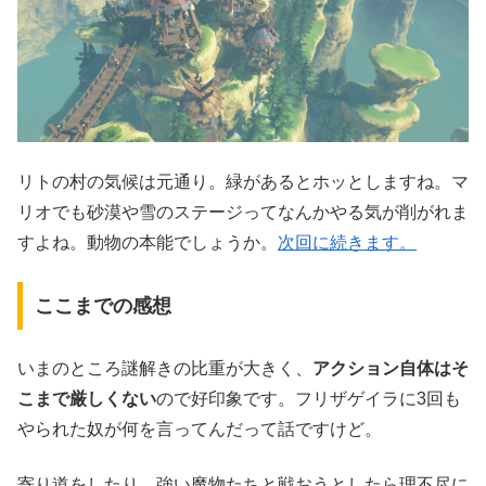
リトの村の気候は元通り。緑があるとホッとしますね。マ
リオでも砂漠や雪のステージってなんかやる気が削がれま
すよね。動物の本能でしょうか。
次回に続きます。
ここまでの感想
いまのところ謎解きの比重が大きく、
アクション自体はそ
こまで厳しくない
ので好印象です。フリザゲイラに3回も
やられた奴が何を言ってんだって話ですけど。
寄り道をしたり、強い魔物たちと戦おうとしたら理不尽に