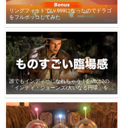
リングフィットでLv.999になったのでドラゴ
をフルボッコしてみた
誰でもインディーになれちゃう！Switch2の
「インディ・ジョーンズ/大いなる円環」を買
いました。