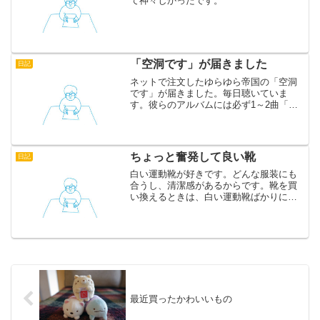
て神々しかったです。
「空洞です」が届きました
日記
ネットで注文したゆらゆら帝国の「空洞
です」が届きました。毎日聴いていま
す。彼らのアルバムには必ず1～2曲「な
にこれ」という曲が含まれているのが特
徴なのですが、やはり今回もありまし
た。「学校へ行ってきます」です。尺八
などの和楽器をバックに次の...
ちょっと奮発して良い靴
日記
白い運動靴が好きです。どんな服装にも
合うし、清潔感があるからです。靴を買
い換えるときは、白い運動靴ばかりに目
がいきます。そして最近、また靴を買い
替えました。 前から気になっていた
mobus（モーブス）というメーカー
MUNSTER（ミュンスタ...
最近買ったかわいいもの