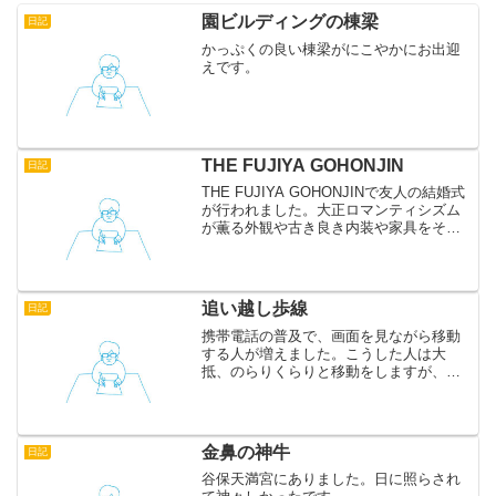
園ビルディングの棟梁
日記
かっぷくの良い棟梁がにこやかにお出迎
えです。
THE FUJIYA GOHONJIN
日記
THE FUJIYA GOHONJINで友人の結婚式
が行われました。大正ロマンティシズム
が薫る外観や古き良き内装や家具をその
ままに、今年3月に素敵な式場へと生まれ
変わった老舗、藤屋旅館。とても良い雰
囲気です。 この建物は文化財登録されて
いて...
追い越し歩線
日記
携帯電話の普及で、画面を見ながら移動
する人が増えました。こうした人は大
抵、のらりくらりと移動をしますが、交
通機関の妨げとなりますので、歩道や階
段にも追い越し車線、すなわち「追い越
し歩線」を設けると良いでしょう。 目的
地に向かって急いで移動し...
金鼻の神牛
日記
谷保天満宮にありました。日に照らされ