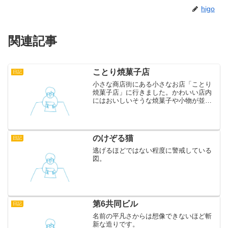
higo
関連記事
ことり焼菓子店
日記
小さな商店街にある小さなお店「ことり
焼菓子店」に行きました。かわいい店内
にはおいしいそうな焼菓子や小物が並ん
でいて目移りします。今回はスコーン、
マフィン、プルーンのタルトを買ってみ
ました。どれもおいしかったです。隠れ
家的な場所にあるので、な...
のけぞる猫
日記
逃げるほどではない程度に警戒している
図。
第6共同ビル
日記
名前の平凡さからは想像できないほど斬
新な造りです。