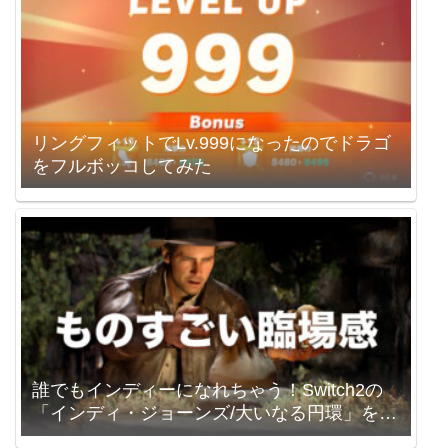
リングフィットでLv.999になったのでドラゴ
をフルボッコしてみた
誰でもインディーになれちゃう！Switch2の
「インディ・ジョーンズ/大いなる円環」を買
いました。