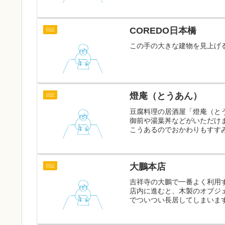
COREDO日本橋
日記
この手の大きな建物を見上げ
燈庵（とうあん）
日記
豆腐料理の居酒屋「燈庵（とう
御前や湯葉丼などがいただけ
こうあるのでおかわりもすすみ
大鵬本店
日記
吉祥寺の大鵬で一番よく利用
店内に進むと、木製のオブジ
でついつい長居してしまいます