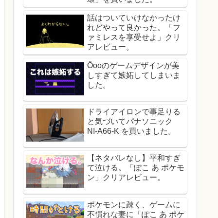
話はついていけなかったけ
れどやって良かった。「フ
ァミレスを享受せよ」クリ
アレビュー。
Öooのゲームデザインが美
しすぎて嫉妬してしまいま
した。
ドライアイロンで事足りる
と気づいてパナソニック
NI-A66-K を買いました。
【ネタバレなし】平和すぎ
て泣ける。「ぽこ あ ポケモ
ン」クリアレビュー。
ポケモンに疎く、ゲームに
不慣れな妻に「ぽこ あ ポケ