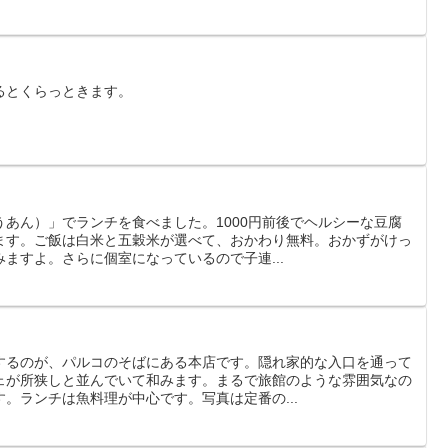
るとくらっときます。
あん）」でランチを食べました。1000円前後でヘルシーな豆腐
ます。ご飯は白米と五穀米が選べて、おかわり無料。おかずがけっ
ますよ。さらに個室になっているので子連...
するのが、パルコのそばにある本店です。隠れ家的な入口を通って
ェが所狭しと並んでいて和みます。まるで旅館のような雰囲気なの
。ランチは魚料理が中心です。写真は定番の...