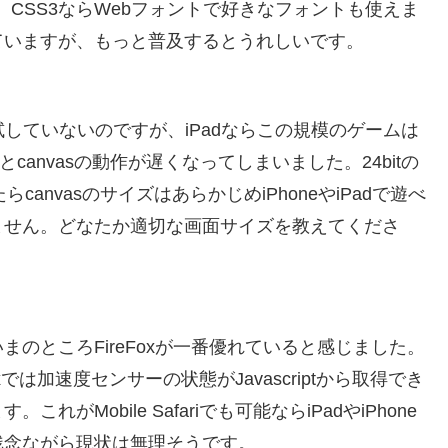
。CSS3ならWebフォントで好きなフォントも使えま
ていますが、もっと普及するとうれしいです。
動作を試していないのですが、iPadならこの規模のゲームは
とcanvasの動作が遅くなってしまいました。24bitの
anvasのサイズはあらかじめiPhoneやiPadで遊べ
ません。どなたか適切な画面サイズを教えてくださ
のところFireFoxが一番優れていると感じました。
xでは加速度センサーの状態がJavascriptから取得でき
Mobile Safariでも可能ならiPadやiPhone
残念ながら現状は無理そうです。