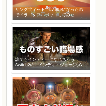
リングフィットでLv.999になったの
でドラゴをフルボッコしてみた
誰でもインディーになれちゃう！
Switch2の「インディ・ジョーンズ/大
いなる円環」を買いました。