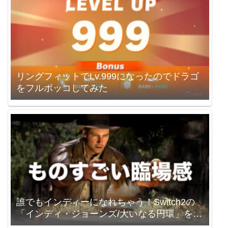
リングフィットでLv.999になったのでドラゴ
をフルボッコしてみた
誰でもインディーになれちゃう！Switch2の
「インディ・ジョーンズ/大いなる円環」を買
いました。