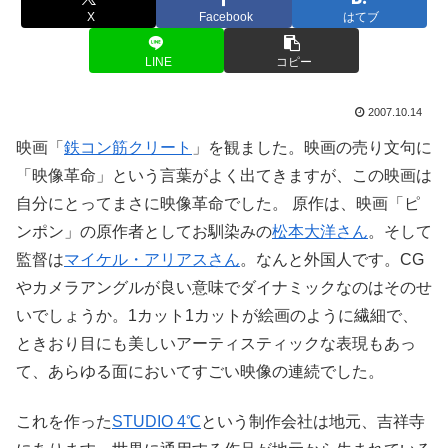
X
Facebook
はてブ
LINE
コピー
2007.10.14
映画「
鉄コン筋クリート
」を観ました。映画の売り文句に
「映像革命」という言葉がよく出てきますが、この映画は
自分にとってまさに映像革命でした。 原作は、映画「ピ
ンポン」の原作者としてお馴染みの
松本大洋さん
。そして
監督は
マイケル・アリアスさん
。なんと外国人です。CG
やカメラアングルが良い意味でダイナミックなのはそのせ
いでしょうか。1カット1カットが絵画のように繊細で、
ときおり目にも美しいアーティスティックな表現もあっ
て、あらゆる面においてすごい映像の連続でした。
これを作った
STUDIO 4℃
という制作会社は地元、吉祥寺