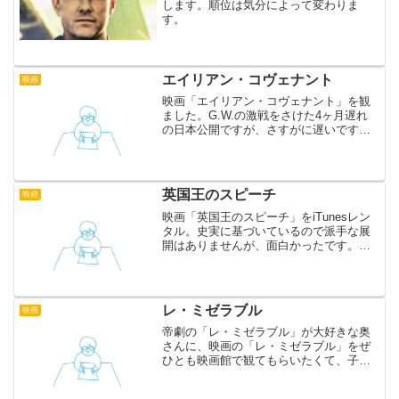
します。順位は気分によって変わりま
す。
エイリアン・コヴェナント
映画
映画「エイリアン・コヴェナント」を観
ました。G.W.の激戦をさけた4ヶ月遅れ
の日本公開ですが、さすがに遅いです。
エイリアンに公開時期の調整は無意味で
はないでしょうか。リドリー・スコット
監督は物語を神話になぞらえようとして
いるのですが、はっき...
英国王のスピーチ
映画
映画「英国王のスピーチ」をiTunesレン
タル。史実に基づいているので派手な展
開はありませんが、面白かったです。吃
音の英国王がスピーチをするまでを描こ
うとした時点で、この面白さは保証済み
だったことでしょう。何事もどこに焦点
をあてるかが大切で...
レ・ミゼラブル
映画
帝劇の「レ・ミゼラブル」が大好きな奥
さんに、映画の「レ・ミゼラブル」をぜ
ひとも映画館で観てもらいたくて、子供
を親に預けて行ってきました。本当にす
ばらしく、クライマックスでは涙が出ま