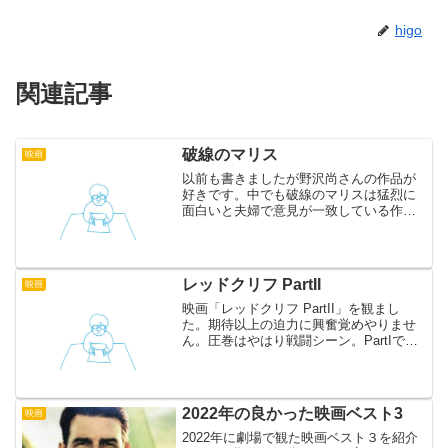
higo
関連記事
破線のマリス
映画
以前も書きましたが野沢尚さんの作品が
好きです。中でも破線のマリスは猛烈に
面白いと夫婦で意見が一致している作品
なのですが、黒木瞳さんの主演で映画化
されていたのは2人とも知りませんでし
た。 小説を読んだ後の映画は危険です。
自分の中で人物像が出来...
レッドクリフ PartII
映画
映画「レッドクリフ PartII」を観まし
た。期待以上の迫力に興奮覚めやりませ
ん。圧巻はやはり戦闘シーン。PartIでは
武将の活躍がメインでしたが、今回は軍
勢同士の争いが見どころ。もちろん、武
将たちの見せ場もたくさんあって感情移
入しまくりで...
2022年の良かった映画ベスト3
映画
2022年に劇場で観た映画ベスト３を紹介