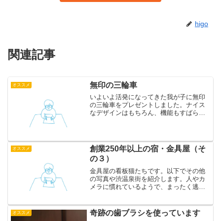
higo
関連記事
無印の三輪車
オススメ
いよいよ活発になってきた我が子に無印
の三輪車をプレゼントしました。ナイス
なデザインはもちろん、機能もすばらし
いので紹介します。後ろに舵取り棒がつ
いていて、腰を屈めることなく押すこと
ができます。棒の高さは変えられるの
で、低くすれば子供でも押せ...
創業250年以上の宿・金具屋（そ
オススメ
の３）
金具屋の看板猫たちです。以下でその他
の写真や渋温泉街を紹介します。人やカ
メラに慣れているようで、まったく逃げ
ません。毛がふっさふさで、ふっくらし
ていてかわいかったです。我が子がちょ
っかいを出していたら、牛のオブジェに
奇跡の歯ブラシを使っています
オススメ
すっぽりおさまってしまい...