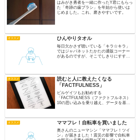
はみがき勇者を一緒に作ったY君にもらっ
た「奇跡の歯ブラシ」を年始から使いは
じめました。これ、磨きやすいです。
ひんやりタオル
オススメ
毎日欠かさず聴いている「キラ☆キラ」
ではジャパネットたかたの通販コーナー
があるのですが、そこでしきりにすすめ
ていた「ひんやりタオル」が良さそうだ
ったので買ってみました。これはすごい
です！水に濡らすだけで本当にひんやり
が持続します。吸水性もあ...
読むと人に教えたくなる
オススメ
「FACTFULNESS」
ビルゲイツもお勧めする
「FACTFULNESS（ファクトフルネス）
10の思い込みを乗り越え、データを基に
世界を正しく見る習慣」を読みました。
ママフレ！自転車を買いました
オススメ
奥さんのニューマシン「ママフレ！ツイ
ン」が届きました！震災の影響で自転車