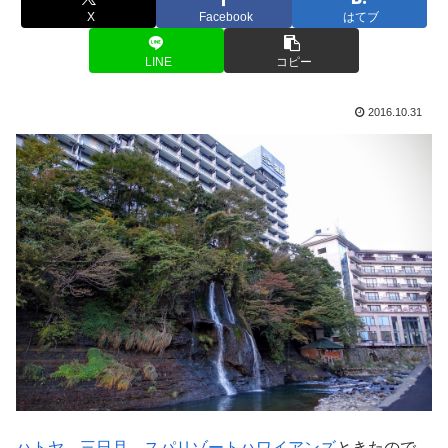
X
Facebook
はてブ
LINE
コピー
2016.10.31
ハトヤ
、
三日月
、
スパリゾートハワイアンズ
ときたので、