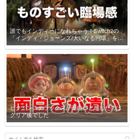
誰でもインディーになれちゃう！Switch2の
「インディ・ジョーンズ/大いなる円環」を買
いました。
ピクミン３デラックスが面白いと感じたのは
クリア後でした