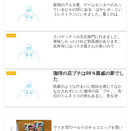
新宿のアルタ裏、ゲームセンターの入っ
ているビルの5Fにある「はやしや」とい
うレストランにいきました。驚くのはそ
のお値段。写真はグラタンコロッケ定食
ですが、ライス、スープ、サラダ、飲み
物がついて580円です。にもかかわらず上
品にクレソンがのっ...
グルメ
スパゲッティの五右衛門に行きました。
美味しかったけれど割高感があります。
吉祥寺にはパスタ屋さんが多いので、選
択肢に入りづらいです。五右衛門 吉祥寺
店
珈琲の店プチは99％親戚の家でし
グルメ
た
民家のような佇まいに抵抗を感じてなか
なか入れずにいた珈琲の店「プチ」。先
日のトムネコゴの例もあるし、意を決し
て入ってみました。計算では決して導き
出せない、親戚感あふれるインテリア。
そこにTBSラジオが流れているのですか
ら、至高という他にあり...
マリオ3Dワールドのチョコエッグを買い