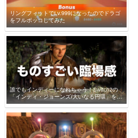
リングフィットでLv.999になったのでドラゴ
をフルボッコしてみた
誰でもインディーになれちゃう！Switch2の
「インディ・ジョーンズ/大いなる円環」を買
いました。