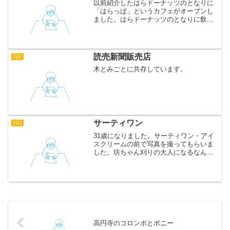
以前紹介したはらドーナッツのとなりに
「はらっぱ」というカフェがオープンし
ました。はらドーナッツのとなりに飲み
物屋ができたら売れそうだね、と夫婦で
話していましたが、実現されたのでさっ
そく行ってみました。 名前から想像でき
るとおり、はらドーナッ...
読売新聞販売店
日記
木とみごとに共存しています。
サーティワン
日記
31歳になりました。サーティワン・アイ
スクリームの前で写真を撮ってもらいま
した。坊ちゃん刈りの大人になるなんて
想像もしていませんでした。これからは
世のため人のため、そして何より家族の
ために、もっとしっかりいたします。
高円寺のコロンボとボニー