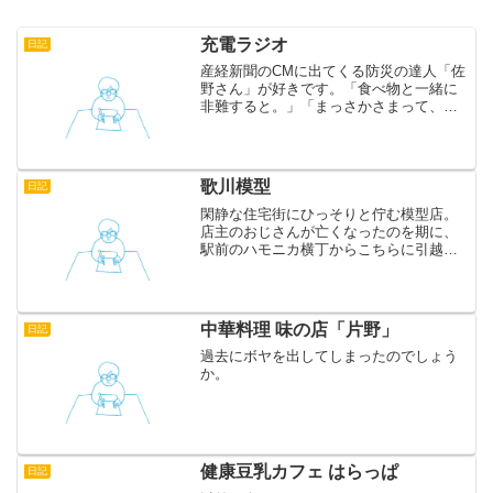
充電ラジオ
日記
産経新聞のCMに出てくる防災の達人「佐
野さん」が好きです。「食べ物と一緒に
非難すると。」「まっさかさまって、頭
を下にしたら危ないですよ。」など、あ
のしゃべり口とセリフが的確にツボを突
いてきます。このCMにも出てくる手巻き
式充電ラジオ「防災王...
歌川模型
日記
閑静な住宅街にひっそりと佇む模型店。
店主のおじさんが亡くなったのを期に、
駅前のハモニカ横丁からこちらに引越し
たようです。 まだハモニカ横丁にあった
とき、兄と一緒にこの模型店に行って、
戦車の車輪の部品を買ってもらいまし
た。そのときおじさんが「...
中華料理 味の店「片野」
日記
過去にボヤを出してしまったのでしょう
か。
健康豆乳カフェ はらっぱ
日記