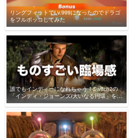
リングフィットでLv.999になったのでドラゴ
をフルボッコしてみた
誰でもインディーになれちゃう！Switch2の
「インディ・ジョーンズ/大いなる円環」を買
いました。