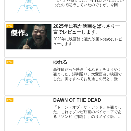
ー2）」を観ました。前作はわりと楽しか
ったので期待していたのですが、今回は
明らかに低予算映画。粗を見せないため
か映像はやけに暗く、舞台も地球の田舎
町です。グロさだけが強調され、エイリ
アンやプレデター...
2025年に観た映画をばっさり一
映画
言でレビューします。
2025年に映画館で観た映画を短めにレビ
ューします！
ゆれる
映画
高評価だった映画「ゆれる」をようやく
観ました。評判通り、大変面白い映画で
した。実はすべてお見通しの兄と、疑り
深い弟のすれちがい。なんともやるせな
い気持ちにさせられます。 人間関係の描
写がとても見事で、自分で小説を読んで
いるときに思い描く映像...
DAWN OF THE DEAD
映画
「ドーン・オブ・ザ・デッド」を観まし
た。これはゾンビ映画のパイオニアであ
る「ゾンビ（邦題）」のリメイク版。薦
めてくれた人が「旧作では歩いていたゾ
ンビが、リメイク版では走るんだよ。」
と教えてくれたので、興味を持ちまし