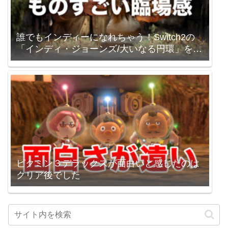
誰でもインディーになれちゃう！Switch2の
「インディ・ジョーンズ/大いなる円環」を買
いました。
ピクミン３デラックスが面白いと感じたのは
クリア後でした