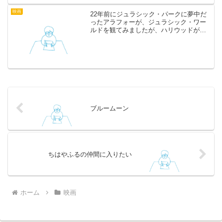
た。確かにゾンビ達、想像以...
映画
22年前にジュラシック・パークに夢中だ
ったアラフォーが、ジュラシック・ワー
ルドを観てみましたが、ハリウッドが本
気でのび太と恐竜を作るとこうなるよ
ね、という印象でした。22年前はあんな
に感激したのに。同じなのに。年のせい
なのでしょうか。唯一、...
ブルームーン
ちはやふるの仲間に入りたい
ホーム
映画