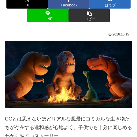
X
Facebook
はてブ
LINE
コピー
2016.10.15
CGとは思えないほどリアルな風景にコミカルな生き物た
ちが存在する違和感が心地よく、子供でも十分に楽しめる
わかりやすいストーリー。