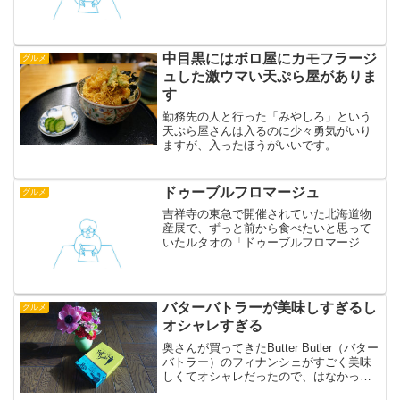
ズで「春のビッグハンバーグマウンテ
ン」という破壊的なメニューに挑戦して
みました。 １枚でも十分な厚みのハンバ
ーグを２枚重ね、その上に...
中目黒にはボロ屋にカモフラージ
グルメ
ュした激ウマい天ぷら屋がありま
す
勤務先の人と行った「みやしろ」という
天ぷら屋さんは入るのに少々勇気がいり
ますが、入ったほうがいいです。
ドゥーブルフロマージュ
グルメ
吉祥寺の東急で開催されていた北海道物
産展で、ずっと前から食べたいと思って
いたルタオの「ドゥーブルフロマージ
ュ」が売っていたので買ってみました。
ベイクドクリームチーズとレアチーズが
２層になっているからダブル（ドゥーブ
ル）だそうです。外側の粉チ...
バターバトラーが美味しすぎるし
グルメ
オシャレすぎる
奥さんが買ってきたButter Butler（バター
バトラー）のフィナンシェがすごく美味
しくてオシャレだったので、はなかっぱ
に出てくる「すぎるくん」口調で紹介し