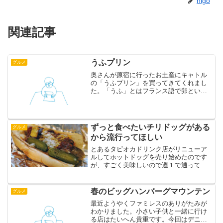
higo
関連記事
うふプリン
グルメ
奥さんが原宿に行ったお土産にキャトル
の「うふプリン」を買ってきてくれまし
た。「うふ」とはフランス語で卵という
意味だそうです。良いネーミングです
ね。卵の殻にプリンが入っています。味
は見た目に反してかなり正統派。底には
ちゃんとカラメルソースが入...
ずっと食べたいチリドッグがある
グルメ
から流行ってほしい
とあるタピオカドリンク店がリニューア
ルしてホットドッグを売り始めたのです
が、すごく美味しいので週１で通ってま
す。無くなったら困るので流行ってほし
いです。
春のビッグハンバーグマウンテン
グルメ
最近ようやくファミレスのありがたみが
わかりました。小さい子供と一緒に行け
る店はたいへん貴重です。今回はデニー