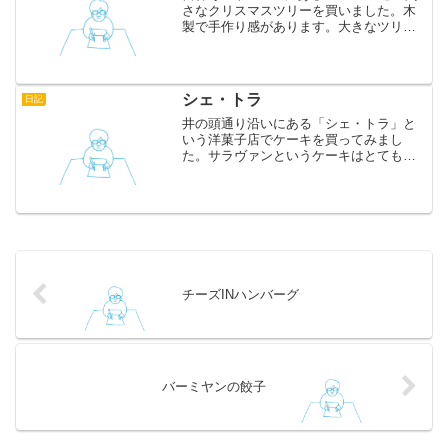
さなクリスマスツリーを買いました。木
製で手作り感があります。大きなツリー
を置くスペースが我が家にはないので、
食卓にこれをおいてちょっとだけ雰囲気
を出してみます。
シェ・トラ
日記
井の頭通り沿いにある「シェ・トラ」と
いう洋菓子店でケーキを買ってみまし
た。サラヴァンというケーキはとてもジ
ューシーで、フォークで刺すと香り高い
リキュールがジュワっとあふれます。店
内にはイートインがあって、しっかりと
した食事メニューもあるよう...
チーズINハンバーグ
バーミヤンの餃子