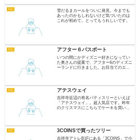
日記
雪だるまカールをついに発見。今までも
あったのかもしれないけど気づいたのは
これが初めて。とってもうれしいです。
アフター６パスポート
日記
いつの間にかディズニー好きになってい
た奥さんの提案で、アフター6のディズニ
ーランドに行きました。お目当てのエレ
クトリカルパレードを待つ間に小雨が降
ってきて、なぜこんな埋め立て地で金を
払ってまで雨にうたれなければいけない
んだと悲壮感に苛まれま...
アテスウェイ
日記
吉祥寺近辺の有名パティスリーといえば
「アテスウェイ」。超人気店です。昨年
のクリスマスにこちらでケーキを買いた
いと思っていたのですが、あいにく機会
を逃してしまい、来年こそはと思ってい
た矢先、親から差し入れてもらいまし
た。さすが親。さすがアテス...
3COINSで買ったツリー
日記
吉祥寺アトレB1Fにある「3COINS」で小