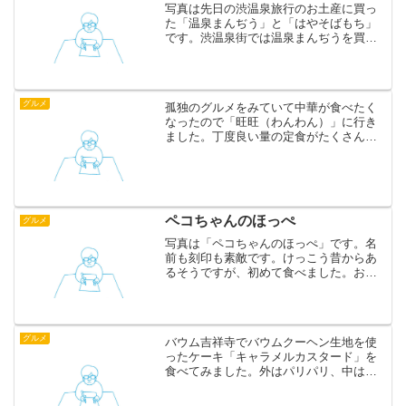
写真は先日の渋温泉旅行のお土産に買っ
た「温泉まんぢう」と「はやそばもち」
です。渋温泉街では温泉まんぢうを買え
る店がいくつかありますが、はやそばも
ちは羽田甘精堂でしか買えません。ぷり
っとした食感の餅をかじると中からとろ
っとしたみそダレが出てき...
グルメ
孤独のグルメをみていて中華が食べたく
なったので「旺旺（わんわん）」に行き
ました。丁度良い量の定食がたくさんあ
って迷います。家族でそれぞれシェアし
ましたがどれもおいしかったです。飾ら
ない中華が食べたいときにオススメで
す。旺旺
ペコちゃんのほっぺ
グルメ
写真は「ペコちゃんのほっぺ」です。名
前も刻印も素敵です。けっこう昔からあ
るそうですが、初めて食べました。おい
しいですね！お土産に良さそうです。
グルメ
バウム吉祥寺でバウムクーヘン生地を使
ったケーキ「キャラメルカスタード」を
食べてみました。外はパリパリ、中はト
ロトロ、ありきたりな表現ですが美味し
かったです。でも季節限定のかぼちゃ味