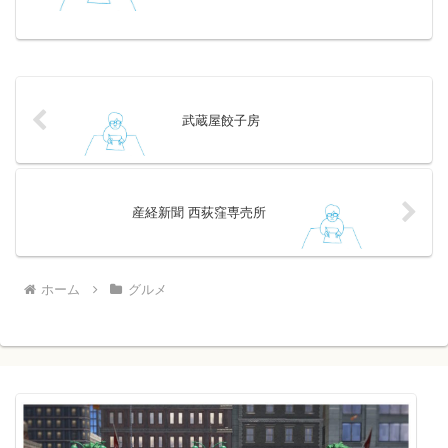
の方が好みでした。お値段500円前後とや
や高めですが、試す価...
武蔵屋餃子房
産経新聞 西荻窪専売所
ホーム
グルメ