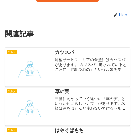
higo
関連記事
カツスパ
グルメ
足柄サービスエリアの食堂にはカツスパ
があります。 カツスパ。略されていると
ころに「お馴染みの」という印象を受け
ます。メニューに当たり前のように書か
れていたので興味本位で注文しました。
ナポリタンにソースのたっぷりかかった
カツが乗っていました。...
草の実
グルメ
三鷹に向かっていく途中に「草の実」と
いうかわいらしいカフェがあります。名
物は油をほとんど使わないで作るヘルシ
ーカレーなのですが、お店の雰囲気から
は想像できないほどスパイシーで辛いで
す。これがまたおいしい。そして食後の
コーヒーはまさに至福です...
はやそばもち
グルメ