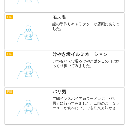
ューシーで、フォークで刺すと香り高い
リキュールがジュワっとあふれます。店
内にはイートインがあって、しっかりと
した食事メニューもあるよう...
モス君
日記
謎の手作りキャラクターが店頭にありま
した。
けやき坂イルミネーション
日記
いつもバスで通るけやき坂をこの日はゆ
っくり歩いてみました。
バリ男
日記
二郎インスパイア系ラーメン店「バリ
男」に行ってみました。二郎のようなラ
ーメンが食べたい、でも注文方法がさっ
ぱりわからない、というか二郎に行くの
が恐い！と思っている方におすすめで
す。なぜなら食券でメニューを選べます
し「バリ娘ちゃん」という麺少...