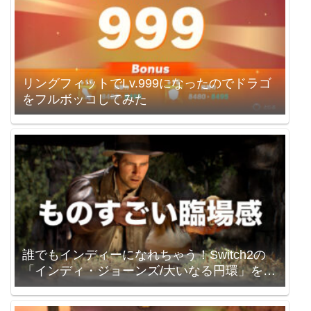
リングフィットでLv.999になったのでドラゴ
をフルボッコしてみた
誰でもインディーになれちゃう！Switch2の
「インディ・ジョーンズ/大いなる円環」を買
いました。