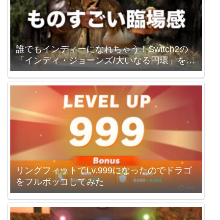
誰でもインディーになれちゃう！Switch2の
「インディ・ジョーンズ/大いなる円環」を買
いました。
リングフィットでLv.999になったのでドラゴ
をフルボッコしてみた