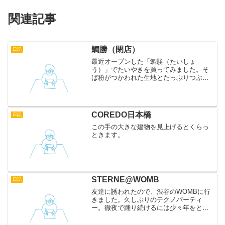
関連記事
鯛勝（閉店）
日記
最近オープンした「鯛勝（たいしょ
う）」でたいやきを買ってみました。そ
ば粉がつかわれた生地とたっぷりつぶあ
んの相性は抜群。個人的に本年度たいや
きチャンピオンに認定します。お店のデ
ザインも今風で素敵です。お近くにお寄
りの際はぜひ買ってみてくださ...
COREDO日本橋
日記
この手の大きな建物を見上げるとくらっ
ときます。
STERNE@WOMB
日記
友達に誘われたので、渋谷のWOMBに行
きました。久しぶりのテクノパーティ
ー。徹夜で踊り続けるには少々年をとり
過ぎてしまいました。DJはTEN、石野卓
球、TOBI NEUMANNでした。運動不足で