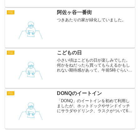
おまけに会社帰りということもあり、今
回は高みの...
阿佐ヶ谷一番街
日記
つきあたりの家が緑化していました。
こどもの日
日記
小さい頃はこどもの日が楽しみでした。
何かをねだったら買ってもらえるかもし
れない期待感があって、午前5時ぐらいに
は目が覚めてしまい、親の枕元で欲しい
ものを連呼していたこともあります。嫌
な子供ですね。 実家にはわりと大きな鯉
のぼりがあって、毎年...
DONQのイートイン
日記
「DONQ」のイートインを初めて利用し
ましたが、ホットドックやサンドイッチ
にサラダやドリンク、ラスクがついて600
円と、けっこうお得でした。アトレの飲
食店はお昼になるとどこも混雑してしま
うのですが、こちらはけっこう穴場かも
しれません。映画館...