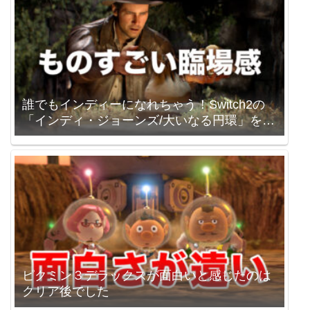
誰でもインディーになれちゃう！Switch2の
「インディ・ジョーンズ/大いなる円環」を買
いました。
ピクミン３デラックスが面白いと感じたのは
クリア後でした