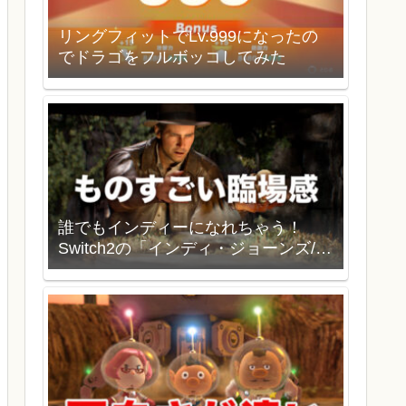
リングフィットでLv.999になったの
でドラゴをフルボッコしてみた
誰でもインディーになれちゃう！
Switch2の「インディ・ジョーンズ/大
いなる円環」を買いました。