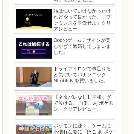
話はついていけなかったけ
れどやって良かった。「フ
ァミレスを享受せよ」クリ
アレビュー。
Öooのゲームデザインが美
しすぎて嫉妬してしまいま
した。
ドライアイロンで事足りる
と気づいてパナソニック
NI-A66-K を買いました。
【ネタバレなし】平和すぎ
て泣ける。「ぽこ あ ポケモ
ン」クリアレビュー。
ポケモンに疎く、ゲームに
不慣れな妻に「ぽこ あ ポケ