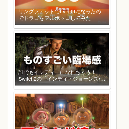
リングフィットでLv.999になったの
でドラゴをフルボッコしてみた
誰でもインディーになれちゃう！
Switch2の「インディ・ジョーンズ/大
いなる円環」を買いました。