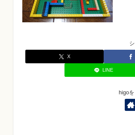
シ
X
LINE
hig