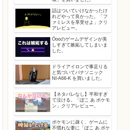
話はついていけなかったけ
れどやって良かった。「フ
ァミレスを享受せよ」クリ
アレビュー。
Öooのゲームデザインが美
しすぎて嫉妬してしまいま
した。
ドライアイロンで事足りる
と気づいてパナソニック
NI-A66-K を買いました。
【ネタバレなし】平和すぎ
て泣ける。「ぽこ あ ポケモ
ン」クリアレビュー。
ポケモンに疎く、ゲームに
不慣れな妻に「ぽこ あ ポケ