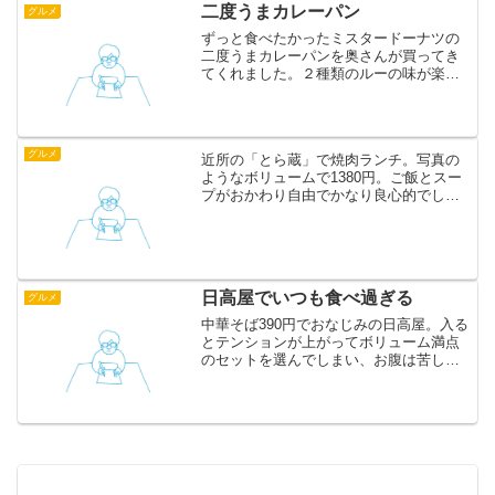
これからはどんどん行こうと...
二度うまカレーパン
グルメ
ずっと食べたかったミスタードーナツの
二度うまカレーパンを奥さんが買ってき
てくれました。２種類のルーの味が楽し
める意欲作ですが、ルーとルーの間の
「ただの揚げパン」エリアが長いです。
普通のカレーパンのほうが良いと思いま
した。
グルメ
近所の「とら蔵」で焼肉ランチ。写真の
ようなボリュームで1380円。ご飯とスー
プがおかわり自由でかなり良心的でし
た。肉はもちろん、つけあわせのナムル
やスープもうまい。もっとはやく行けば
良かったです。ちなみにランチには焼肉
屋さんのカレーというの...
日高屋でいつも食べ過ぎる
グルメ
中華そば390円でおなじみの日高屋。入る
とテンションが上がってボリューム満点
のセットを選んでしまい、お腹は苦しく
なるし、値段も意外といってしまう典型
的なカモなのです。この反省も毎度のこ
とです。