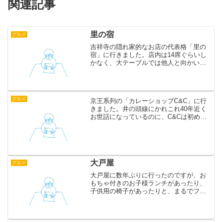
関連記事
里の宿
グルメ
吉祥寺の隠れ家的なお店の代表格「里の
宿」に行きました。店内は14席ぐらいし
かなく、大テーブルでは他人と向かいあ
って食べるのでどうも落ち着かないで
す。魚はとても美味しいけれど、価格を
考えると少し物足りないです。わかりづ
らい佇まいのお店ですが、...
グルメ
京王系列の「カレーショップC&C」に行
きました。井の頭線にかれこれ40年近く
お世話になっているのに、C&Cは初めて
でした。量が多いのにココイチより少し
安いので、素敵だなあと思ったのです
が、ココイチと決定的に違うのは味。食
べているうちに飽きて...
大戸屋
グルメ
大戸屋に数年ぶりに行ったのですが、お
もちゃ付きのお子様ランチがあったり、
子供用の椅子があったりと、まるでファ
ミレスのようでした。メニューは豊富で
すし、家庭的な手作りらしさがあるぶ
ん、むしろファミレスより良いような。