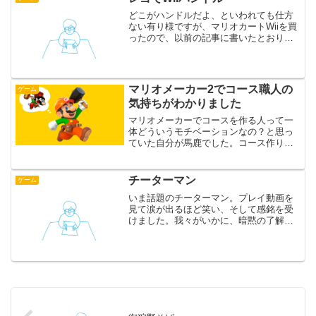
どこがハンドルだよ、といわれても仕方
ない有り様ですが、マリオカートWiiを買
ったので、以前の記事に書いたとおりレ
ゴでハンドルを自作してみました。リモ
コンがひとまわり大きくなっただけで
は？と疑問を持たれた方に、このハンド
ルの隠されたこだわりを...
マリオメーカー2でコース職人の
ゲーム
気持ちがわかりました
マリオメーカーでコースを作る人って一
体どういうモチベーションなの？と思っ
ていた自分が馬鹿でした。コース作りは
恐ろしい沼です・・・！
チーターマン
ゲーム
いま話題のチーターマン。プレイ動画を
見て涙が出るほど笑い、そして感銘を受
けました。我々がいかに、暗黙の了解の
上にゲームを遊んでいたかを思い知らさ
れた気分です。 敵に当たったら死ぬ。前
を向いて移動する。ジャンプ後は落下す
る。穴に落ちたら死ぬ。...