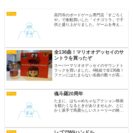
ゲーム
高円寺のボードゲーム専門店「すごろく
や」で衝動買いした「イチゴリラ」で子
供と盛り上がりました。ゲームを考える
ときにボードゲームを参考にすることが
多いのですが、そのたびに検索でひっか
かる「すごろくや」に、ようやく行くこ
とができました。場所はな...
全136曲！マリオオデッセイのサ
ゲーム
ントラを買ったぞ
スーパーマリオオデッセイのサウンドト
ラックを買いました。4枚組で全136曲！
ファンにはたまらない名曲の数々が高音
質で楽しめます。
魂斗羅20周年
ゲーム
たまに、はちゃめちゃなアクション映画
を観たくなるときがありませんか。とに
かく派手で馬鹿らしいストーリーの映画
を頭を使わずヘラヘラと観たくなるとき
が。そういう気分のときにお勧めのゲー
ムが魂斗羅シリーズです。最近、DSで新
作が発売されたので、買...
レゴでWiiハンドル
ゲーム