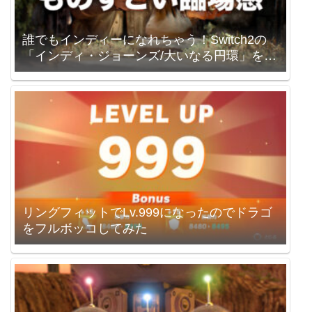
誰でもインディーになれちゃう！Switch2の
「インディ・ジョーンズ/大いなる円環」を買
いました。
リングフィットでLv.999になったのでドラゴ
をフルボッコしてみた