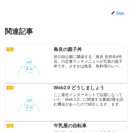
higo
関連記事
鳥良の親子丼
日記
井の頭公園に隣接する「鳥良 吉祥寺4号
店」の定番ランチメニューが写真の親子
丼です。さすがは鳥良、鳥料理のレベル
が高いです。庭園があったりして一見高
級そうな雰囲気ですが、ランチのお値段
は600円台とリーズナブル。席もたくさん
あるのでおすすめで...
Web2.0 どうしましょう
日記
ここ最近インターネットで話題になって
いた「Web 2.0」に関連する書籍2冊を読
む機会があったので紹介します。まずは
有名な「ウェブ進化論 本当の大変化はこ
れから始まる」。この本はWEB2.0的企業
の代表格と言われている Google がいか...
牛乳屋の自転車
日記