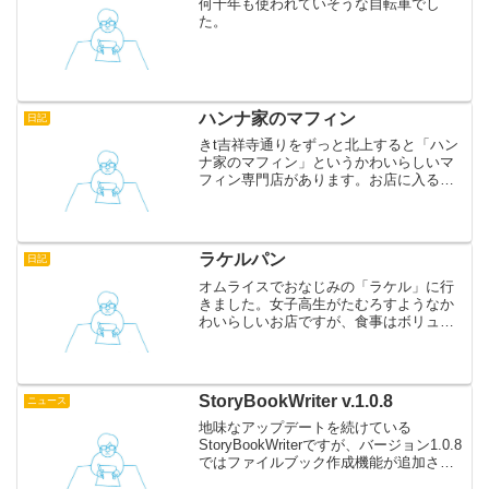
何十年も使われていそうな自転車でし
た。
ハンナ家のマフィン
日記
きt吉祥寺通りをずっと北上すると「ハン
ナ家のマフィン」というかわいらしいマ
フィン専門店があります。お店に入ると
外国人が日本語で応対してくれました。
おそらくハンナさんだと思います。プレ
ーンとヘーゼルナッツを買ってみました
が、しっとり甘くて絶妙...
ラケルパン
日記
オムライスでおなじみの「ラケル」に行
きました。女子高生がたむろすようなか
わいらしいお店ですが、食事はボリュー
ムがあって気に入りました。オムライス
はもちろんですが、名物のラケルパンが
とてもおいしかったです。バターがたっ
ぷりしみこんだふんわり柔...
StoryBookWriter v.1.0.8
ニュース
地味なアップデートを続けている
StoryBookWriterですが、バージョン1.0.8
ではファイルブック作成機能が追加され
ました。画像やMP3、テキストなどが入