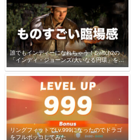
誰でもインディーになれちゃう！Switch2の
「インディ・ジョーンズ/大いなる円環」を買
いました。
リングフィットでLv.999になったのでドラゴ
をフルボッコしてみた