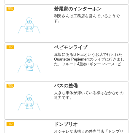
なクリーミィな味わい。ぜひ食べてみて
ほしいです。お値...
若尾家のインターホン
日記
利男さんは工務店を営んでいるようで
す。
ペピモンライブ
日記
赤坂にあるB Flatというお店で行われた
Quartette Pepiementのライブに行きまし
た。フルート4重奏+ギター+ベース+ピア
ノ+ドラム、ものすごい迫力でした。 3枚
目のアルバム「Japanesque」収録曲を中
心に演奏していま...
バスの整備
日記
大きな車体が浮いている様はなかなかの
迫力です。
ドンブリオ
日記
オシャレな店構えの丼専門店「ドンブリ