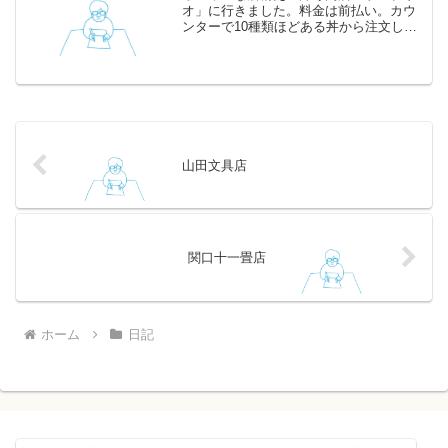
オ」に行きました。料金は前払い。カウ
ンターで10種類ほどある丼から注文し
て、好きな席で待ちます。なるほど、人
件費を上手におさえているなあと思いま
した。メニューはどれも魅力的で迷いま
す。男性には少し足りない...
山田文具店
関口十一畳店
ホーム
日記