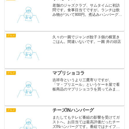
老舗のジャズクラブ、サムタイムに初訪
問です。食事目当てですが。ランチは飲
み物がついて800円。煮込みハンバーグ、
美味しいです。こんなお店でたばこを燻
らせながらジャズを聴く大人になりたか
ったなあ。お札に見えますが裏返すと伝
票です。いつかライブ...
グルメ
久々の一圓でジャンボ餃子３個の横置き
ごはん。間違いないです。一圓 井の頭店
マプリショコラ
グルメ
吉祥寺というより三鷹寄りですが、
「マ・プリエール」というケーキ屋で看
板商品のマプリショコラを買ってみまし
た。今まで食べたことのない食感。あま
りのおいしさに驚きました！お茶菓子や
お土産に良さそうです。オーナーシェフ
も若くてイケメン。もう非のう...
チーズINハンバーグ
グルメ
またしてもテレビ番組の影響を受けてガ
ストへ。お目当ては最高評価だったチー
ズINハンバーグです。番組ではナイフを