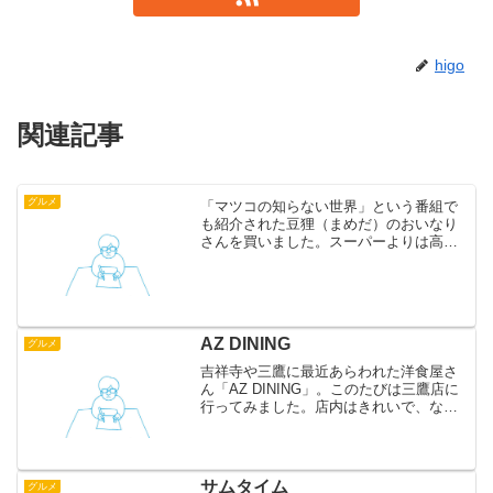
higo
関連記事
グルメ
「マツコの知らない世界」という番組で
も紹介された豆狸（まめだ）のおいなり
さんを買いました。スーパーよりは高い
けれど美味しいです。種類がたくさんあ
るからまた買いたいです。豆狸 三鷹駅構
内店
AZ DINING
グルメ
吉祥寺や三鷹に最近あらわれた洋食屋さ
ん「AZ DINING」。このたびは三鷹店に
行ってみました。店内はきれいで、なぜ
かビートルズが流れています。この日は
天気が良くて窓際はポカポカ。写真はち
ょっと日陰になってしまいましたが、オ
ムライスです。ふ...
サムタイム
グルメ