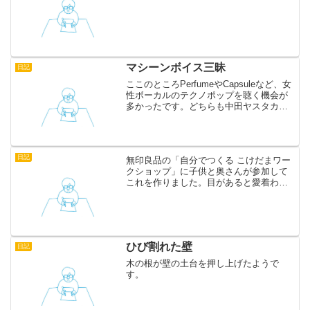
マシーンボイス三昧
日記
ここのところPerfumeやCapsuleなど、女
性ボーカルのテクノポップを聴く機会が
多かったです。どちらも中田ヤスタカさ
んというアーティストが携わっているの
で、音が似ているのですが、日本人好み
で入りやすいです。 女性ボーカルのテク
ノポップ...
日記
無印良品の「自分でつくる こけだまワー
クショップ」に子供と奥さんが参加して
これを作りました。目があると愛着わき
ますね。
ひび割れた壁
日記
木の根が壁の土台を押し上げたようで
す。