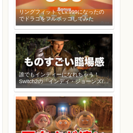
リングフィットでLv.999になったの
でドラゴをフルボッコしてみた
誰でもインディーになれちゃう！
Switch2の「インディ・ジョーンズ/大
いなる円環」を買いました。