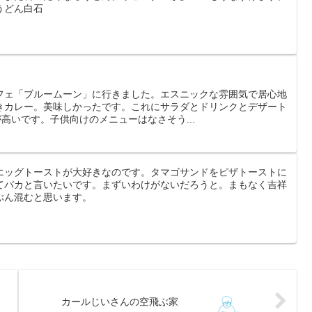
うどん白石
フェ「ブルームーン」に行きました。エスニックな雰囲気で居心地
きカレー。美味しかったです。これにサラダとドリンクとデザート
が高いです。子供向けのメニューはなさそう...
エッグトーストが大好きなのです。タマゴサンドをピザトーストに
てバカと言いたいです。まずいわけがないだろうと。まもなく吉祥
ぶん混むと思います。
カールじいさんの空飛ぶ家