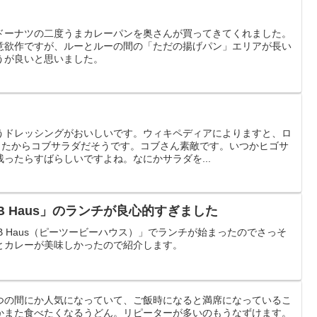
ドーナツの二度うまカレーパンを奥さんが買ってきてくれました。
意欲作ですが、ルーとルーの間の「ただの揚げパン」エリアが長い
うが良いと思いました。
うドレッシングがおいしいです。ウィキペディアによりますと、ロ
したからコブサラダだそうです。コブさん素敵です。いつかヒゴサ
ったらすばらしいですよね。なにかサラダを...
B Haus」のランチが良心的すぎました
B Haus（ピーツービーハウス）」でランチが始まったのでさっそ
とカレーが美味しかったので紹介します。
つの間にか人気になっていて、ご飯時になると満席になっているこ
かまた食べたくなるうどん。リピーターが多いのもうなずけます。