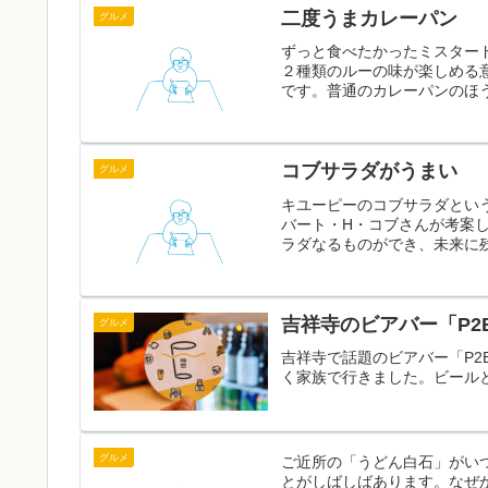
二度うまカレーパン
グルメ
ずっと食べたかったミスター
２種類のルーの味が楽しめる
です。普通のカレーパンのほ
コブサラダがうまい
グルメ
キユーピーのコブサラダとい
バート・H・コブさんが考案
ラダなるものができ、未来に残
吉祥寺のビアバー「P2
グルメ
吉祥寺で話題のビアバー「P2
く家族で行きました。ビール
グルメ
ご近所の「うどん白石」がい
とがしばしばあります。なぜ