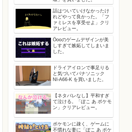
話はついていけなかったけ
れどやって良かった。「フ
ァミレスを享受せよ」クリ
アレビュー。
Öooのゲームデザインが美
しすぎて嫉妬してしまいま
した。
ドライアイロンで事足りる
と気づいてパナソニック
NI-A66-K を買いました。
【ネタバレなし】平和すぎ
て泣ける。「ぽこ あ ポケモ
ン」クリアレビュー。
ポケモンに疎く、ゲームに
不慣れな妻に「ぽこ あ ポケ