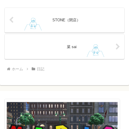
STONE（閉店）
菜 sai
ホーム
日記