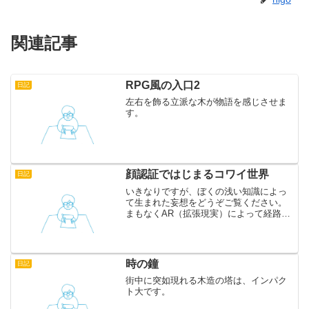
関連記事
RPG風の入口2
日記
左右を飾る立派な木が物語を感じさせま
す。
顔認証ではじまるコワイ世界
日記
いきなりですが、ぼくの浅い知識によっ
て生まれた妄想をどうぞご覧ください。
まもなくAR（拡張現実）によって経路や
広告、ゲームがスマホのカメラ映像に合
成されます。そして顔認証とARを組み合
わせたバーチャルファッションが流行り
ます。みんなが思い思...
時の鐘
日記
街中に突如現れる木造の塔は、インパク
ト大です。