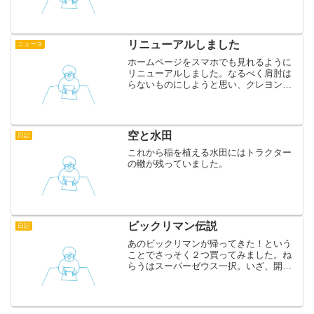
リニューアルしました
ニュース
ホームページをスマホでも見れるように
リニューアルしました。なるべく肩肘は
らないものにしようと思い、クレヨンと
画用紙を買って、描いたものをスキャン
して作りました。今後ともどうぞよろし
くおねがいします。
空と水田
日記
これから稲を植える水田にはトラクター
の轍が残っていました。
ビックリマン伝説
日記
あのビックリマンが帰ってきた！という
ことでさっそく２つ買ってみました。ね
らうはスーパーゼウス一択。いざ、開
封！花咲か仙人とココホレワン助…うー
ん微妙。景品表示法の都合でシールの善
し悪しがわかりづらくなりましたが、開
けるときのワクワクは健在。...