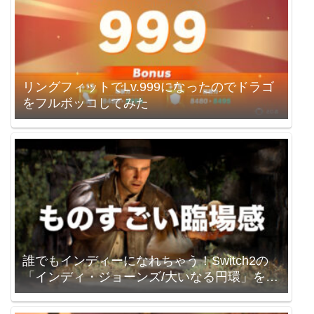
リングフィットでLv.999になったのでドラゴ
をフルボッコしてみた
誰でもインディーになれちゃう！Switch2の
「インディ・ジョーンズ/大いなる円環」を買
いました。