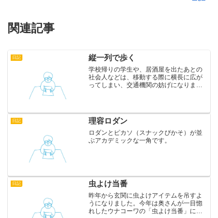
関連記事
縦一列で歩く
日記
学校帰りの学生や、居酒屋を出たあとの
社会人などは、移動する際に横長に広が
ってしまい、交通機関の妨げになります
ので、縦一列で歩くようにします。 こう
することで、学生ですと規律正しく見え
ますし、赤ら顔でふらつく社会人も盆踊
りのようにまわりを和ま...
理容ロダン
日記
ロダンとピカソ（スナックぴかそ）が並
ぶアカデミックな一角です。
虫よけ当番
日記
昨年から玄関に虫よけアイテムを吊すよ
うになりました。今年は奥さんが一目惚
れしたウナコーワの「虫よけ当番」にし