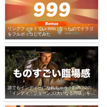
リングフィットでLv.999になったのでドラゴ
をフルボッコしてみた
誰でもインディーになれちゃう！Switch2の
「インディ・ジョーンズ/大いなる円環」を買
いました。