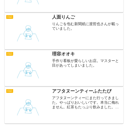
ました。中には目の部分に貼るシールが
入っていて、まつげ有り、無しを選んで
貼付けます。どちらにするかけっこう悩
みました。小粋なことをし...
人面りんご
日記
りんごを包む新聞紙に渡哲也さんが載っ
ていました。
理容オオキ
日記
手作り看板が愛らしいお店。マスターと
目があってしまいました。
アフタヌーンティーふたたび
日記
アフタヌーンティーにまた行ってきまし
た。やっぱりおいしいです。本当に侮れ
ません。紅茶もたっぷり飲みました。ベ
ビーカーも大丈夫なのでおすすめです。