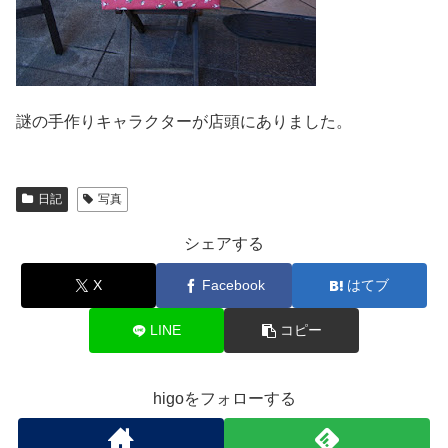
謎の手作りキャラクターが店頭にありました。
日記
写真
シェアする
X
Facebook
はてブ
LINE
コピー
higoをフォローする