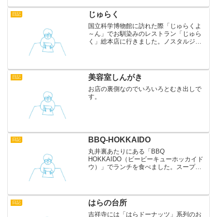
じゅらく
日記
国立科学博物館に訪れた際「じゅらくよ
～ん」でお馴染みのレストラン「じゅら
く」総本店に行きました。ノスタルジー
なファミレスを期待しましたが、中国人
の店員さんにメニューを聞かれたときに
なんとなく期待を裏切られた気分でし
た。味は予想どおり普通です...
美容室しんがき
日記
お店の裏側なのでいろいろとむき出しで
す。
BBQ-HOKKAIDO
日記
丸井裏あたりにある「BBQ
HOKKAIDO（ビービーキューホッカイド
ウ）」でランチを食べました。スープカ
レーや日替わり定食があります。カレー
が好きなので迷わずスープカレーを注
文。野菜がたっぷりで、見た目よりもボ
リュームがあるので良かったで...
はらの台所
日記
吉祥寺には「はらドーナッツ」系列のお