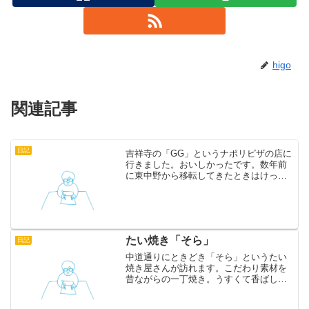
higo
関連記事
日記
吉祥寺の「GG」というナポリピザの店に
行きました。おいしかったです。数年前
に東中野から移転してきたときはけっこ
うな行列を作っていましたが、いまも人
気は相変らずのようです。チャイルドシ
ートやお子様メニューはありませんが、
ピザが食べられる年齢な...
たい焼き「そら」
日記
中道通りにときどき「そら」というたい
焼き屋さんが訪れます。こだわり素材を
昔ながらの一丁焼き。うすくて香ばしい
皮にトロトロあつあつのあんこがたっぷ
り。おいしかったです。