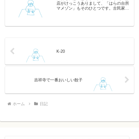
店がけっこうありまして、「はらの台所
マメゾン」もそのひとつです。古民家を
改装した店内はとてもよい雰囲気。入口
は小さいですが、中はけっこう広いで
す。料理は男性には少々足りないかもし
れませんが、しっかりとお...
K-20
吉祥寺で一番おいしい餃子
ホーム
日記