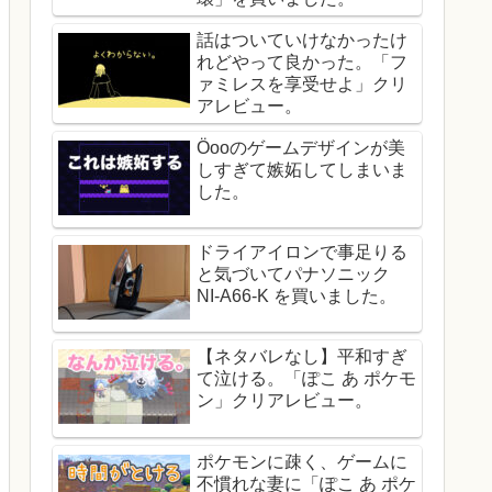
話はついていけなかったけ
れどやって良かった。「フ
ァミレスを享受せよ」クリ
アレビュー。
Öooのゲームデザインが美
しすぎて嫉妬してしまいま
した。
ドライアイロンで事足りる
と気づいてパナソニック
NI-A66-K を買いました。
【ネタバレなし】平和すぎ
て泣ける。「ぽこ あ ポケモ
ン」クリアレビュー。
ポケモンに疎く、ゲームに
不慣れな妻に「ぽこ あ ポケ