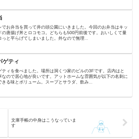
当
レでお弁当を買って井の頭公園にいきました。今回のお弁当はキッ
ドの唐揚げ丼とロコモコ。どちらも500円前後です。おいしくて量
っと平らげてしまいました。外なので無理...
パゲティ
ゲティを食べました。場所は洞くつ家のビルの3Fです。店内はと
寧なので居心地が良いです。アットホームな雰囲気が以下の名刺に
きる味とボリューム。スープとサラダ、飲み...
文庫手帳の中身はこうなっていま
す