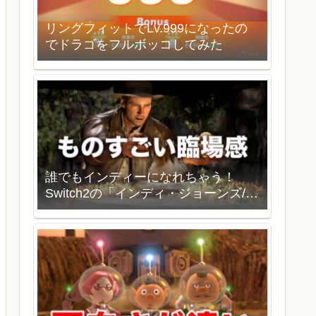
リングフィットでLv.999になったの
でドラゴをフルボッコしてみた
誰でもインディーになれちゃう！
Switch2の「インディ・ジョーンズ/大
いなる円環」を買いました。