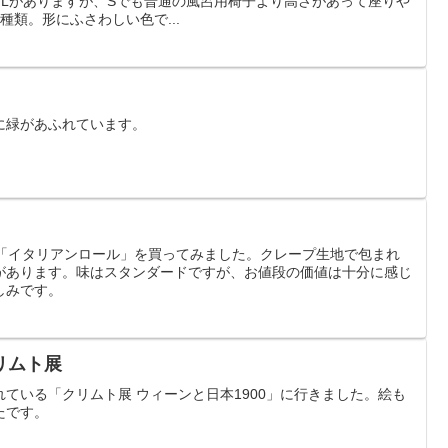
とLがありますが、Sでも普通の風呂用椅子より高さがあって座りや
種類。形にふさわしい色で...
に緑があふれています。
清月の「イタリアンロール」を買ってみました。クレープ生地で包まれ
があります。味はスタンダードですが、お値段の価値は十分に感じ
しみです。
リムト展
ている「クリムト展 ウィーンと日本1900」に行きました。絵も
たです。