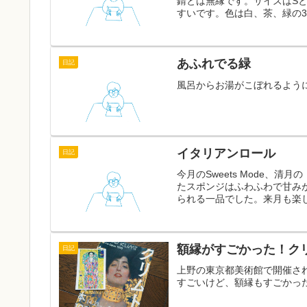
錆とは無縁です。サイズはS
すいです。色は白、茶、緑の3
あふれでる緑
日記
風呂からお湯がこぼれるよう
イタリアンロール
日記
今月のSweets Mode、
たスポンジはふわふわで甘み
られる一品でした。来月も楽
額縁がすごかった！ク
日記
上野の東京都美術館で開催され
すごいけど、額縁もすごかっ