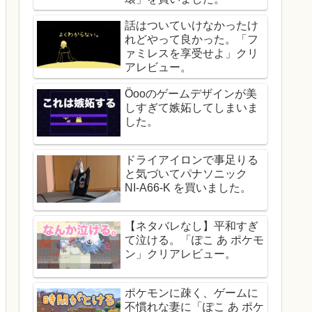
話はついていけなかったけ
れどやって良かった。「フ
ァミレスを享受せよ」クリ
アレビュー。
Öooのゲームデザインが美
しすぎて嫉妬してしまいま
した。
ドライアイロンで事足りる
と気づいてパナソニック
NI-A66-K を買いました。
【ネタバレなし】平和すぎ
て泣ける。「ぽこ あ ポケモ
ン」クリアレビュー。
ポケモンに疎く、ゲームに
不慣れな妻に「ぽこ あ ポケ