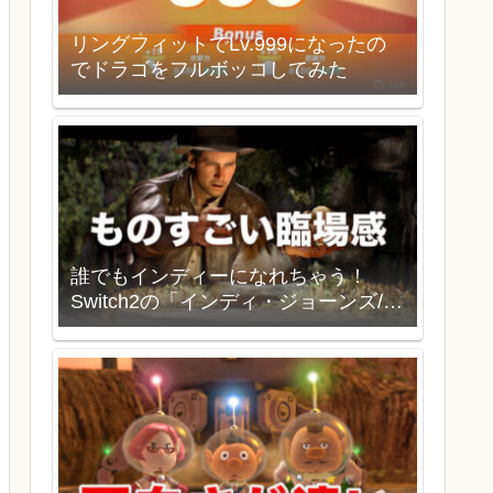
リングフィットでLv.999になったの
でドラゴをフルボッコしてみた
誰でもインディーになれちゃう！
Switch2の「インディ・ジョーンズ/大
いなる円環」を買いました。