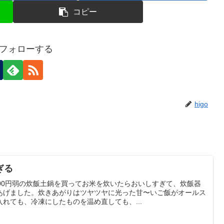
コピー
oをフォローする
higo
ぎる
00円弱の炊飯土鍋を買ってお米を炊いたらおいしすぎて、炊飯器
あげました。炊きあがりはツヤツヤに光った甘〜いご飯がオールス
れても、冷凍にしたものを温め直しても、...