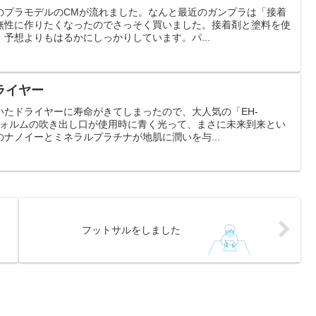
のプラモデルのCMが流れました。なんと最近のガンプラは「接着
無性に作りたくなったのでさっそく買いました。接着剤と塗料を使
予想よりもはるかにしっかりしています。パ...
ライヤー
いたドライヤーに寿命がきてしまったので、大人気の「EH-
フォルムの吹き出し口が使用時に青く光って、まさに未来到来とい
ナノイーとミネラルプラチナが地肌に潤いを与...
フットサルをしました