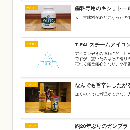
歯科専用のキシリトー
オススメ
人工甘味料が心配になったの
T-FALスチームアイロ
オススメ
アイロン好きの憧れの的、T-
ですが、驚いたのはその滑り
忘れて無欲無心となり、小宇宙
なんでも旨辛にしたが
オススメ
ぼくのように料理ができない
約20年ぶりのガンプラ
オススメ