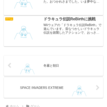
た。おつかれさまでした。いま夢中なの
は「Temple Run 2」です。LINE Pop同
様、アイテムを使わずにどこまでいける
かという遊び方なので課金はしていま
せ...
ドラキュラ伝説ReBirthに挑戦
ゲーム
Wiiウェアの「ドラキュラ伝説ReBirth」で
遊んでいます。昔なつかしいドラキュラ
伝説を踏襲したアクションで、おっさん
ゲーマーでも操作に戸惑うことなく遊べ
ます。グラフィックやサウンド、演出が
美しいのがこのシリーズの特徴ですよ
ね。ステージご...
冬霧と朝日
SPACE INVADERS EXTREME
ホーム
ゲーム