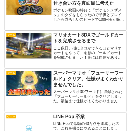
付き合い方を真面目に考えた
ポケモン映画の特典で「ポケモンメザス
タ」のタグをもらったので子供とプレイ
したら恐ろしいスピードで100円玉が吸い
込まれていきました。
マリオカート8DXでゴールドカー
ゲーム
トを完成させるまで
ここ数日、指にタコができるほどマリオ
カートをやって、念願のゴールドカート
を完成させました！腕には自信がありま
せんが、忍耐力には自信があるんです。
スーパーマリオ「フューリーワー
ゲーム
ルド」クリア。仕様がよくわかり
ませんでした。
スーパーマリオ3Dワールドに収録された
「フューリーワールド」をクリアしまし
た。最後まで仕様がよくわかりませんで
した。
LINE Pop 卒業
ゲーム
LINE Popで念願の40万点を達成したの
で、これを機会にやめることにしまし