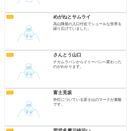
レーや日替わり定食があります。カレー
が好きなので迷わずスープカレーを注
文。野菜がたっぷりで、見た目よりもボ
リュームがあるので良かったで...
めがねとサムライ
日記
高山陣屋の入口付近でシュールな世界を
繰り広げていました。
さんとう山口
日記
ナカムラパンからイトーパンへ変わった
のがわかります。
富士見坂
日記
外灯についている富士山のマークが素敵
です。
西武多摩川線沿い
日記