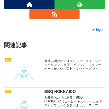
higo
関連記事
日記
夏休み明けのデスクにスターウォーズビ
ックリマン。今度こそ知っているキャラ
が出るか。いざ開封！クワイ＝ガン・ジ
ン。エピソード1で意外とあっさり死ぬけ
ど、まあまあかな。このビックリマン、
会社をやめられる方が置いていってくだ
さったようです。もらっ...
BBQ-HOKKAIDO
日記
丸井裏あたりにある「BBQ
HOKKAIDO（ビービーキューホッカイド
ウ）」でランチを食べました。スープカ