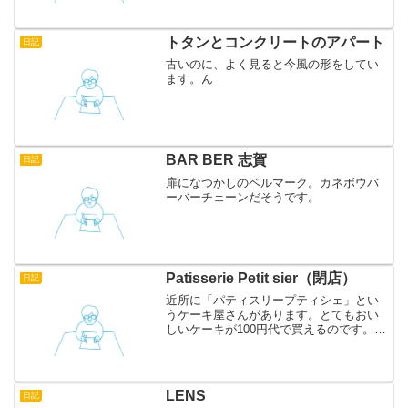
トタンとコンクリートのアパート
日記
古いのに、よく見ると今風の形をしてい
ます。ん
BAR BER 志賀
日記
扉になつかしのベルマーク。カネボウバ
ーバーチェーンだそうです。
Patisserie Petit sier（閉店）
日記
近所に「パティスリープティシェ」とい
うケーキ屋さんがあります。とてもおい
しいケーキが100円代で買えるのです。
安さの理由は、工房直営店だからだそう
です。できたてのケーキを安く食べられ
るなんて本当にラッキーです。近所に訪
れた際にはぜひ行って...
LENS
日記