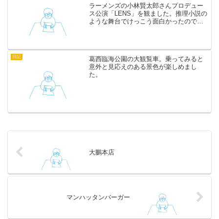
ラーメンズの小林賢太郎さんプロデュー
ス公演「LENS」を観ました。推理小説の
ような舞台でけっこう面白かったので紹
介します。 登場する人物がコミカルで笑
いどころ満載。セリフの端々に小林さん
らしさがにじみ出ています。その上、謎
解きの要素もあって...
日記
葛西臨海公園の大観覧車。乗ってみると
意外と見応えのある景色が楽しめまし
た。
大鵬本店
マンハッタンバーガー