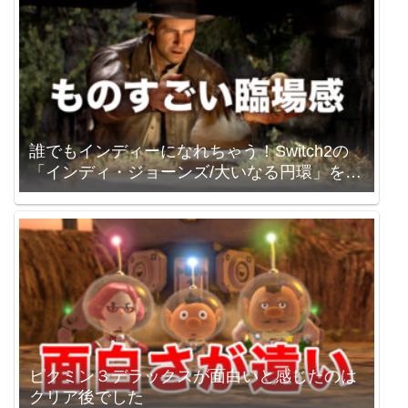
誰でもインディーになれちゃう！Switch2の
「インディ・ジョーンズ/大いなる円環」を買
いました。
ピクミン３デラックスが面白いと感じたのは
クリア後でした