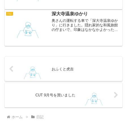
深大寺温泉ゆかり
日記
奥さんの運転する車で「深大寺温泉ゆか
り」に行きました。隠れ家的な和風旅館
の佇まいで、印象はなかなかよかったの
ですが、休日だったせいかけっこう混雑
していました。天然温泉のお湯はコーヒ
ーのように黒くて、湯船では足元が見え
ずけっこう大変でしたが、...
おふくと虎吉
CUT 9月号を買いました
ホーム
日記