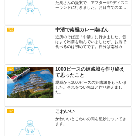
た奥さんの提案で、アフター6のディズニ
ーランドに行きました。お目当てのエレ
クトリカルパレードを待つ間に小雨が降
ってきて、なぜこんな埋め立て地で金を
払ってまで雨にうたれなければいけない
んだと悲壮感に苛まれま...
中清で南極カレー南ばん
日記
近所のそば屋「中清」に行きました。昔
はよく出前を頼んでいましたが、お店で
食べるのは初めてです。自分は南極カレ
ー南ばん、奥さんは温かいとろろそばを
注文。ホットなとろろで「ほっとろろ」
などとくだらないことを言っていたら、
厨房から「ほっとろろね。...
1000ピースの姫路城を作り終え
日記
て思ったこと
親戚から1000ピースの姫路城をもらいま
した。それをつい先ほど作り終えまし
た。
こわいい
日記
かわいいとこわいの間を絶妙についてき
ます。