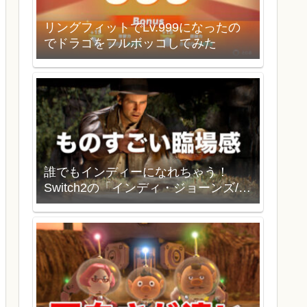
リングフィットでLv.999になったの
でドラゴをフルボッコしてみた
誰でもインディーになれちゃう！
Switch2の「インディ・ジョーンズ/大
いなる円環」を買いました。