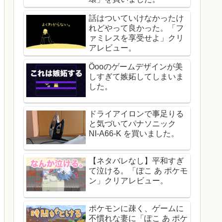
話はついていけなかったけ
れどやって良かった。「フ
ァミレスを享受せよ」クリ
アレビュー。
Öooのゲームデザインが美
しすぎて嫉妬してしまいま
した。
ドライアイロンで事足りる
と気づいてパナソニック
NI-A66-K を買いました。
【ネタバレなし】平和すぎ
て泣ける。「ぽこ あ ポケモ
ン」クリアレビュー。
ポケモンに疎く、ゲームに
不慣れな妻に「ぽこ あ ポケ