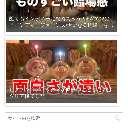
誰でもインディーになれちゃう！Switch2の
「インディ・ジョーンズ/大いなる円環」を買
いました。
ピクミン３デラックスが面白いと感じたのは
クリア後でした