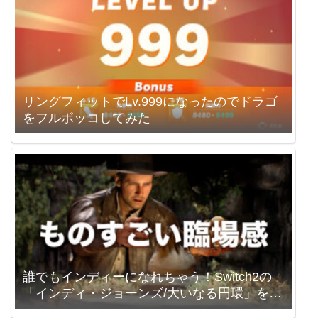
リングフィットでLv.999になったのでドラゴ
をフルボッコしてみた
誰でもインディーになれちゃう！Switch2の
「インディ・ジョーンズ/大いなる円環」を買
いました。