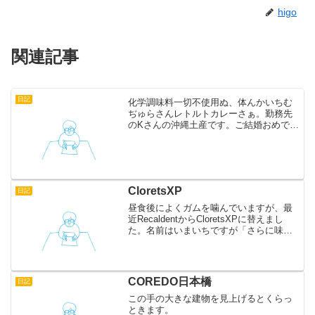
higo
関連記事
日記
化学調味料一切不使用ぬ、体んかいちむ
ぢゅらさんレトルトカレーさぁ。勤務先
のKさんの沖縄土産です。ご結婚おめでと
うございます！末長くお幸せに。
CloretsXP
日記
昼食後によくガムを噛んでいますが、最
近RecaldentからCloretsXPに替えまし
た。名前はいまいちですが「さらに味長
持ち」と書いてあるとおり、味が長持ち
しますし、後味も良いです。今なら「お
いしさ長持ちキャンペーン」やってま
す。粒ガム...
COREDO日本橋
日記
この手の大きな建物を見上げるとくらっ
ときます。