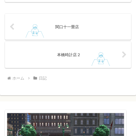
関口十一畳店
本橋時計店２
ホーム
日記