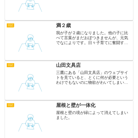
満２歳
日記
我が子が２歳になりました。他の子に比
べて言葉がまだおぼつきませんが、元気
でなによりです。日々子育てに奮闘する
奥さんに感謝。最近は通勤帰りにiPodで
我が子の動画をみてニヤつく親父になり
ました。まあ、そんなもんですよね。
山田文具店
日記
三鷹にある「山田文具店」のウェブサイ
トを見ていると、とくに何が必要という
わけでもないのに物欲がわいてしまいま
す。さっそくお店に行ってみました。想
像よりは販売スペースが小さかったので
すが、ノスタルジーでかわいらしいもの
が多く、むやみに買ってし...
屋根と壁が一体化
日記
屋根と壁の境が緑によって消えてしまい
ました。