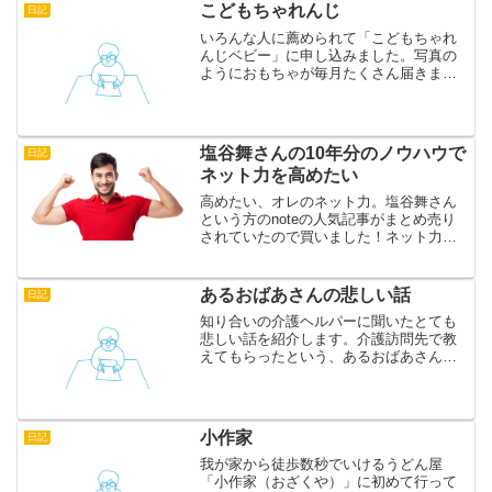
こどもちゃれんじ
日記
いろんな人に薦められて「こどもちゃれ
んじベビー」に申し込みました。写真の
ようにおもちゃが毎月たくさん届きま
す。果たして子供にとってよいものかど
うか半信半疑ですが、今のところ食いつ
きはとてもよいです。こうして日本人は
ベネッセの支配下におかれて...
塩谷舞さんの10年分のノウハウで
日記
ネット力を高めたい
高めたい、オレのネット力。塩谷舞さん
という方のnoteの人気記事がまとめ売り
されていたので買いました！ネット力を
高めたいので、さっそく実践してみま
す。
あるおばあさんの悲しい話
日記
知り合いの介護ヘルパーに聞いたとても
悲しい話を紹介します。介護訪問先で教
えてもらったという、あるおばあさんの
話です。そのおばあさんは現在認知症な
のですが、実はもっと若いときからすで
におかしかったと、親戚には思われてい
たそうです。太平洋戦争の...
小作家
日記
我が家から徒歩数秒でいけるうどん屋
「小作家（おざくや）」に初めて行って