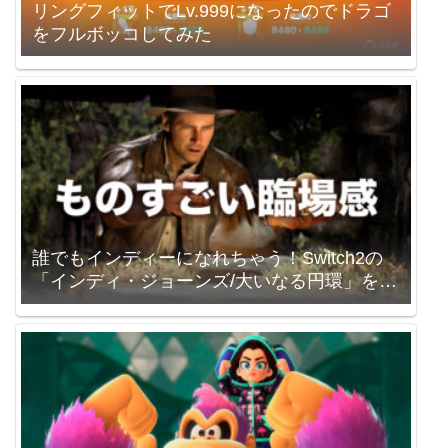
リングフィットでLv.999になったのでドラゴ
をフルボッコしてみた
誰でもインディーになれちゃう！Switch2の
「インディ・ジョーンズ/大いなる円環」を買
いました。