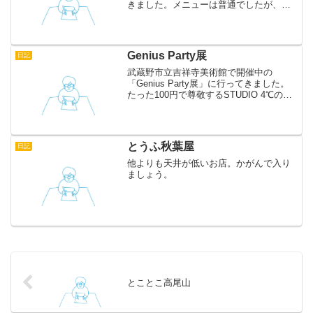
きました。メニューは普通でしたが、量
も味もちょうど良いです。うどんだけで
なくカレーや丼物もあったので、また行
こうと思います。
Genius Party展
日記
武蔵野市立吉祥寺美術館で開催中の
「Genius Party展」に行ってきました。
たった100円で尊敬するSTUDIO 4℃の制
作工程を垣間見ることができて、とても
良かったです。 当たり前ですが、絵が上
手でした。絵コンテの段階で感動してし
まう...
とうふ秋葉屋
日記
他よりも天井が低いお店。かがんで入り
ましょう。
とことこ高尾山