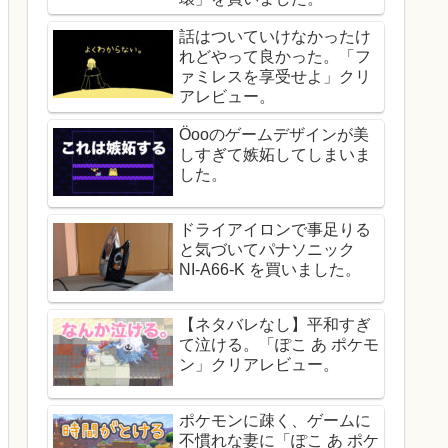
話はついていけなかったけ
れどやって良かった。「フ
ァミレスを享受せよ」クリ
アレビュー。
Öooのゲームデザインが美
しすぎて嫉妬してしまいま
した。
ドライアイロンで事足りる
と気づいてパナソニック
NI-A66-K を買いました。
【ネタバレなし】平和すぎ
て泣ける。「ぽこ あ ポケモ
ン」クリアレビュー。
ポケモンに疎く、ゲームに
不慣れな妻に「ぽこ あ ポケ