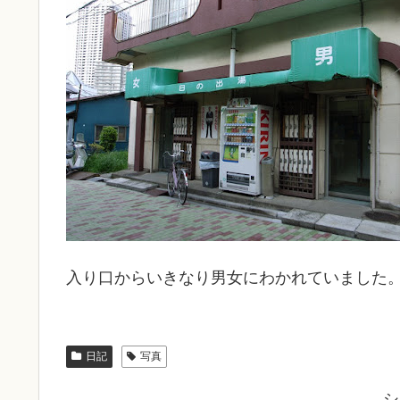
入り口からいきなり男女にわかれていました
日記
写真
シ