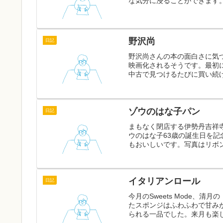
な気分に浸ることができます
野沢尚
日記
野沢尚さんの本の面白さに気
映画化されるそうです。最初
中古で見つけるたびに買い続け
ゾウのはな子パン
日記
まもなく閉店する伊勢丹吉祥
ウのはな子63歳の誕生日を記
もおいしいです。写真はリボン
イタリアンロール
日記
今月のSweets Mode、
たスポンジはふわふわで甘み
られる一品でした。来月も楽