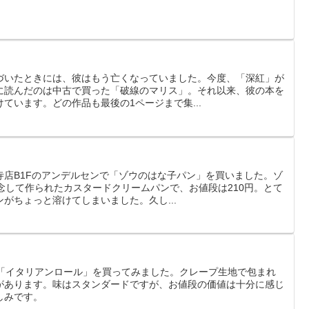
。
づいたときには、彼はもう亡くなっていました。今度、「深紅」が
に読んだのは中古で買った「破線のマリス」。それ以来、彼の本を
ています。どの作品も最後の1ページまで集...
寺店B1Fのアンデルセンで「ゾウのはな子パン」を買いました。ゾ
念して作られたカスタードクリームパンで、お値段は210円。とて
がちょっと溶けてしまいました。久し...
清月の「イタリアンロール」を買ってみました。クレープ生地で包まれ
があります。味はスタンダードですが、お値段の価値は十分に感じ
しみです。