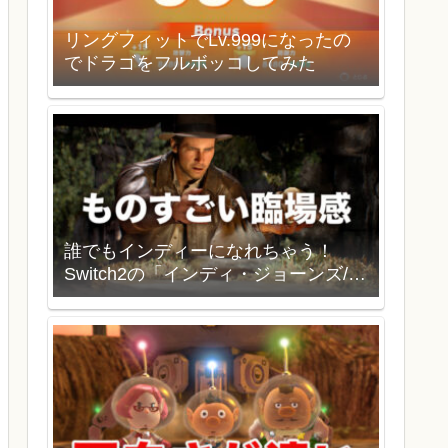
リングフィットでLv.999になったの
でドラゴをフルボッコしてみた
誰でもインディーになれちゃう！
Switch2の「インディ・ジョーンズ/大
いなる円環」を買いました。