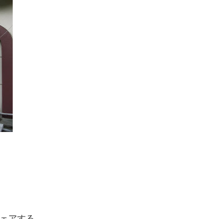
。
ェアする