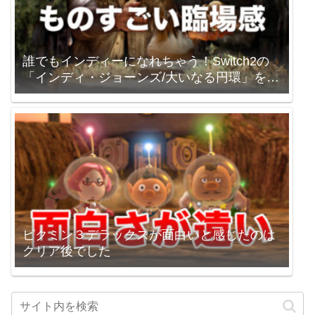
誰でもインディーになれちゃう！Switch2の
「インディ・ジョーンズ/大いなる円環」を買
いました。
ピクミン３デラックスが面白いと感じたのは
クリア後でした