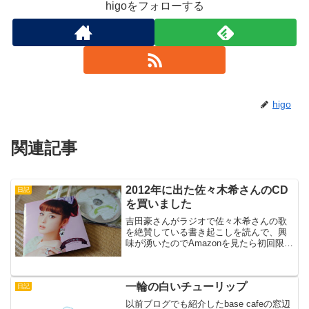
higoをフォローする
higo
関連記事
2012年に出た佐々木希さんのCD
日記
を買いました
吉田豪さんがラジオで佐々木希さんの歌
を絶賛している書き起こしを読んで、興
味が湧いたのでAmazonを見たら初回限定
盤が売っていたので買いました。
一輪の白いチューリップ
日記
以前ブログでも紹介したbase cafeの窓辺