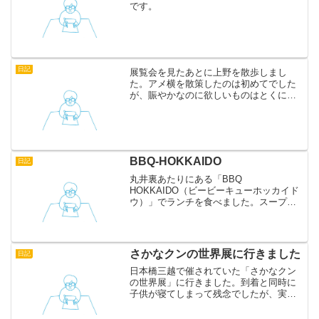
です。
日記
展覧会を見たあとに上野を散歩しまし
た。アメ横を散策したのは初めてでした
が、賑やかなのに欲しいものはとくにな
い、不思議なところでした。
BBQ-HOKKAIDO
日記
丸井裏あたりにある「BBQ
HOKKAIDO（ビービーキューホッカイド
ウ）」でランチを食べました。スープカ
レーや日替わり定食があります。カレー
が好きなので迷わずスープカレーを注
文。野菜がたっぷりで、見た目よりもボ
リュームがあるので良かったで...
さかなクンの世界展に行きました
日記
日本橋三越で催されていた「さかなクン
の世界展」に行きました。到着と同時に
子供が寝てしまって残念でしたが、実は
自分が一番行きたかったので問題ないで
す。もちろん楽しかったです。 さかなク