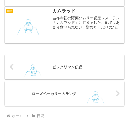
ンの描いたイラストが多数展示してあっ
て、どれも上手なので一...
カムラッド
日記
吉祥寺初の野菜ソムリエ認定レストラン
「カムラッド」に行きました。他ではあ
まり食べられない、野菜たっぷりのパス
タなどがいただけます。お値段は1000円
以上とちょっとお高いですが、いろんな
野菜が一度に食べられて、その上おいし
いのでおすすめです。...
ビックリマン伝説
ローズベーカリーのランチ
ホーム
日記