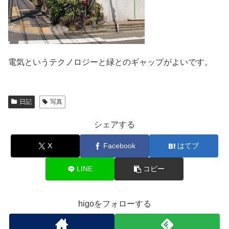
電気というテクノロジーと緑とのギャップがよいです。
日記
写真
シェアする
X
Facebook
はてブ
LINE
コピー
higoをフォローする