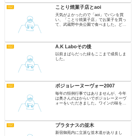
ことり焼菓子店とaoi
日記
天気がよかったので「aoi」でパンを買
い、「ことり焼菓子店」でお菓子を買っ
て、武蔵野中央公園で食べました。どれ
もすごくおいしかったです。ことり洋菓
子店は公園に近いので、公園に行くとき
はぜひこちらにも寄りましょう。aoiのパ
ンや以前紹介したS...
A.K Laboその後
日記
以前まばらだった緑もここまで成長しま
した。
ボジョレーヌーヴォー2007
日記
毎年の恒例行事ではありませんが、今年
は奥さんのはからいでボジョレーヌーヴ
ォーをいただきました。ワインの味を語
るほど舌は肥えておりませんが、チーズ
と一緒にいただく赤ワインは大好きで
す。ケーキはクリスマス、そばは年越
し、チョコはバレンタイン、そ...
プラタナスの並木
日記
新宿御苑内に立派な並木道がありまし