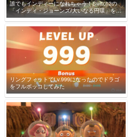
誰でもインディーになれちゃう！Switch2の
「インディ・ジョーンズ/大いなる円環」を買
いました。
リングフィットでLv.999になったのでドラゴ
をフルボッコしてみた