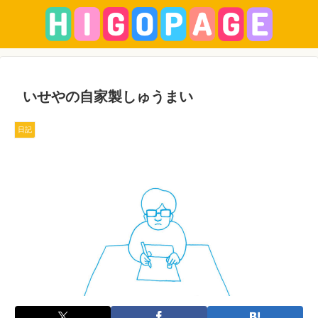
いせやの自家製しゅうまい
日記