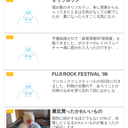
オリヅルラン
日記
我が家のオリヅルラン。冬に実家からも
らってきたときは元気がなくて心配でし
たが、夏になったらすごく元気になりま
した。
日記
予備知識ゼロで「萩尾望都SF原画展」を
観てきました。ポスターのレトロフュー
チャー感に惹かれて入ったのですが、た
またま初日だったので混雑していまし
た。絵がとてもキレイなのですが、世界
観がかなりユニークで、ずっとニヤニヤ
していたのですが、他の方...
FUJI ROCK FESTIVAL ’06
日記
フジロックフェスティバルの3日目に行き
ました。灼熱の太陽の下、あろうことか
日焼け止めを塗り忘れて顔におかしな焼
け跡が残ってしまいましたが、とても楽
しかったです。 実のところフジロックは
初体験。偶然にも今年は10周年だったそ
うです。話には聞い...
最近買ったかわいいもの
日記
個別に紹介するほどでもないけれど、自
慢したくなるかわいいものが集まったの
で紹介します。